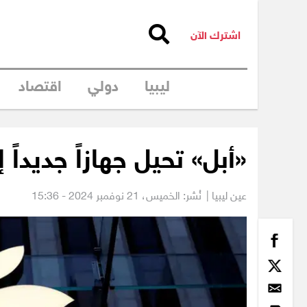
اشترك الآن
ليبيا
دولي
اقتصاد
«أبل» تحيل جهازاً جديداً
عين ليبيا |
نُشر: الخميس،
21 نوفمبر 2024 - 15:36