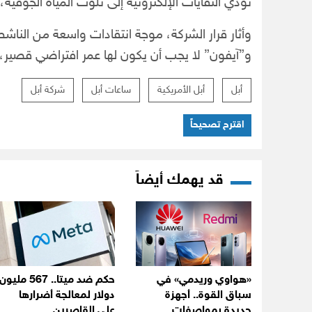
تؤدي النفايات الإلكترونية إلى تلوث المياه الجوفية، م
وأثار قرار الشركة، موجة انتقادات واسعة من الناشطي
و”آيفون” لا يجب أن يكون لها عمر افتراضي قصير، 
أبل
أبل الأمريكية
ساعات أبل
شركة أبل
اقترح تصحيحاً
قد يهمك أيضاً
«هواوي وريدمي» في
حكم ضد ميتا.. 567 مليون
سباق القوة.. أجهزة
دولار لمعالجة أضرارها
جديدة بمواصفات
على القاصرين