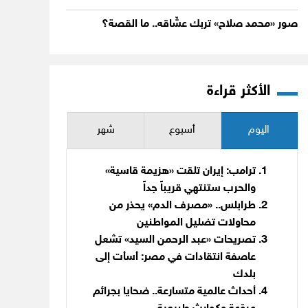
صور «محمد صلاح» تربك عشّاقه.. ما القصة؟
الأكثر قراءة
اليوم
أسبوع
شهر
ترامب: إيران تلقت «هزيمة قاسية»
والحرب ستنتهي قريباً جداً
طرابلس.. «مصرف الدم» يحذر من
محاولات تضليل المواطنين
تصريحات «عبد الرحمن السيد» تشعل
عاصفة انتقادات في مصر: أسأت إلى
بلدك
أحداث عالمية متسارعة.. ضحايا بجرائم