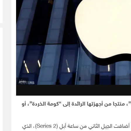
رويترز
 منتجا من أجهزتها الرائدة إلى “كومة الخردة”، أو
وذكرت صحيفة “الديلي ميل” البريطانية، “أن “أبل” أضافت الجيل الثاني من ساعة أبل (Series 2)، الذي