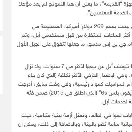
ها الرسمية للأجهزة “القديمة”، ما يعني أن هذا النموذج لم يعد مؤهلا
الخدمة المعتمدين”.
ووفقا للصحيفة، “كانت ساعة أبل (Series 2)، التي بيعت بسعر 269 دولارا أميركيا، المصنوعة من
ن أكثر الساعات المنتظرة من قبل مستخدمي أبل، وتم
ام جي بي إس مدمج، ما جعلها تتفوق على الجيل الأول
يذكر أنه “يتم تصنيف المنتجات بأنها “قديمة” عندما تتوقف أبل عن بيعها لأكثر من 7 سنوات، ولا تزال
لشركة تدعم نسخة خاصة من ساعة أبل (Series 2)، وهي الإصدار الخزفي الأكثر تكلفة (الذي كان يباع
ا باستخدام السراميك كمواد رئيسية، وفي وقت سابق، أدرجت
أبل “آيفون ماكس XS” (الذي أطلق في 2018) و”آيفون بلس 6s” (الذي أطلق في 2015) ضمن فئة
ة لخدمات أبل.
ايات نموا في العالم، وتمثل أزمة بيئية متنامية، حيث
يائية سامة تضر بالبيئة، وبالإضافة إلى ذلك، يمكن أن