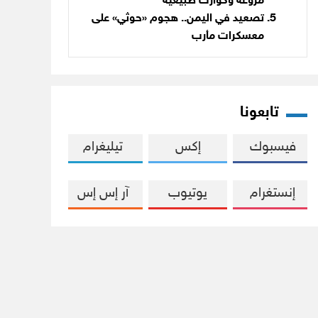
مروّعة وكوارث طبيعية
تصعيد في اليمن.. هجوم «حوثي» على
معسكرات مأرب
تابعونا
فيسبوك
إكس
تيليغرام
إنستغرام
يوتيوب
آر إس إس