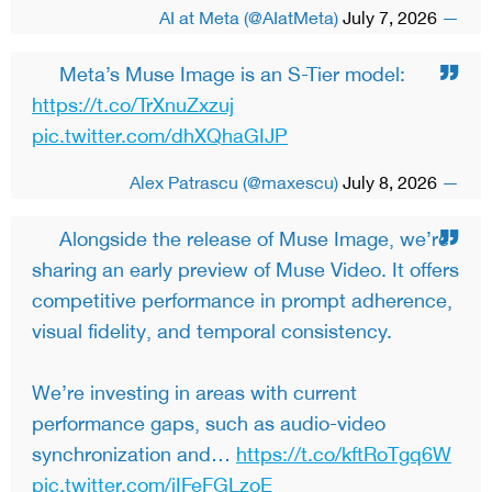
July 7, 2026
— AI at Meta (@AIatMeta)
Meta’s Muse Image is an S-Tier model:
https://t.co/TrXnuZxzuj
pic.twitter.com/dhXQhaGIJP
July 8, 2026
— Alex Patrascu (@maxescu)
Alongside the release of Muse Image, we’re
sharing an early preview of Muse Video. It offers
competitive performance in prompt adherence,
visual fidelity, and temporal consistency.
We’re investing in areas with current
performance gaps, such as audio-video
synchronization and…
https://t.co/kftRoTgq6W
pic.twitter.com/iIFeFGLzoE