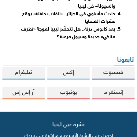
والسيولة» في ليبيا
حادث مأساوي في الجزائر.. «انقلاب حافلة» يوقع
عشرات الضحايا
بعد كابوس درنة.. هل تتحضّر ليبيا لموجة «تطرف
مناخي» جديدة وسيول مرعبة؟
تابعونا
فيسبوك
إكس
تيليغرام
إنستغرام
يوتيوب
آر إس إس
نشرة عين ليبيا
احصل على النشرة الأسبوعية مباشرة على بريدك