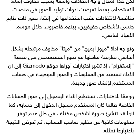
لكن هذا المجال واجه انتقادات واسعة بسبب مخاوف إساءة
الاستخدام، بعدما تعرضت أدوات توليد الصور في منصات
منافسة لانتقادات عقب استخدامها في إنشاء صور ذات طابع
جنسي لأشخاص حقيقيين، بينهم قاصرون، خلال موسم
الأعياد الماضي.
وتواجه أداة “ميوز إيميج” من “ميتا” مخاوف مرتبطة بشكل
أساسي بطريقة تعاملها مع صور المستخدمين على منصة
“إنستغرام”، إذ تشير اختبارات أجراها موقع Gizmodo إلى أن
الأداة تستفيد من المعلومات والصور الموجودة في حساب
المستخدم لإنشاء صور جديدة.
ووفقًا للاختبارات، تستطيع الأداة الوصول إلى صور الحسابات
الخاصة طالما كان المستخدم مسجل الدخول إلى حسابه، كما
أنها قد تنشئ صورة لشخص مختلف في حال عدم توفر
معلومات كافية عن مظهر صاحب الحساب، ثم تعرض النتيجة
باعتبارها تمثله.