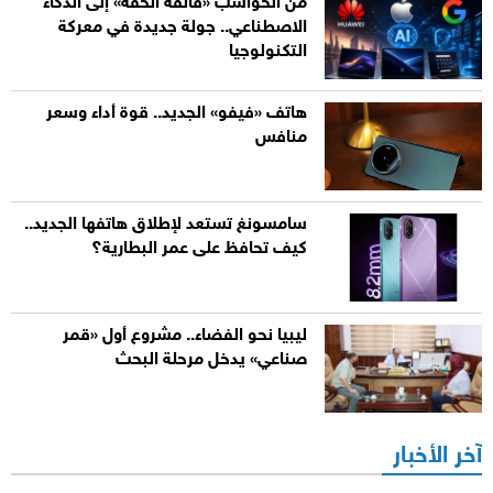
من الحواسب «فائقة الخفة» إلى الذكاء
الاصطناعي.. جولة جديدة في معركة
التكنولوجيا
هاتف «فيفو» الجديد.. قوة أداء وسعر
منافس
سامسونغ تستعد لإطلاق هاتفها الجديد..
كيف تحافظ على عمر البطارية؟
ليبيا نحو الفضاء.. مشروع أول «قمر
صناعي» يدخل مرحلة البحث
آخر الأخبار