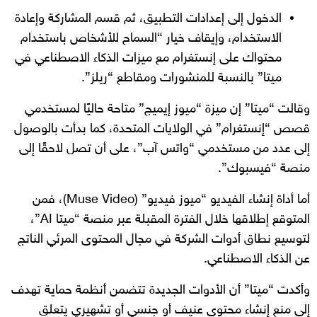
الدخول إلى إعدادات التطبيق، ثم قسم المشاركة وإعادة
الاستخدام، وإيقاف خيار “السماح للأشخاص باستخدام
محتواك على إنستغرام مع ميزات الذكاء الاصطناعي في
ميتا” بالنسبة للمنشورات ومقاطع “ريلز”.
وقالت “ميتا” إن ميزة “ميوز إيميج” متاحة حاليًا لمستخدمي
قصص “إنستغرام” في الولايات المتحدة، كما بدأت بالوصول
إلى عدد من مستخدمي “واتس آب”، على أن تصل لاحقًا إلى
منصة “فيسبوك”.
أما أداة إنشاء الفيديو “ميوز فيديو” (Muse Video)، فمن
المتوقع إطلاقها خلال الفترة المقبلة عبر منصة “ميتا AI”،
لتوسيع نطاق أدوات الشركة في مجال المحتوى المرئي الناتج
عن الذكاء الاصطناعي.
وأكدت “ميتا” أن الأدوات الجديدة تتضمن أنظمة حماية تهدف
إلى منع إنشاء محتوى عنيف أو جنسي أو تشهيري يتعلق