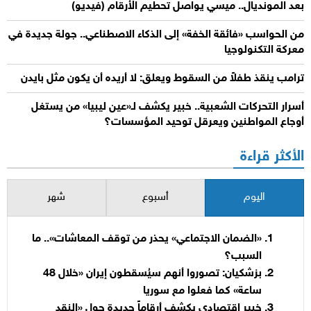
بعد المونديال.. ميسي يواصل تحطيم الأرقام (فيديو)
من الحواسب «فائقة الخفة» إلى الذكاء الاصطناعي.. جولة جديدة في
معركة التكنولوجيا
ترامب ينقذ طفلاً من السقوط ويعلق: لا أريده أن يكون مثل بايدن
أسرار التحركات الشعبية.. خبير يكشف لـ«عين ليبيا» من يستغل
أوجاع المواطنين ويعرقل توحيد المؤسسات؟
الأكثر قراءة
اليوم
أسبوع
شهر
«الضمان الاجتماعي» يحذر من توقف المعاشات».. ما
السبب؟
بزشكيان: تصوروا أنهم سيُسقطون إيران «خلال 48
ساعة» كما فعلوا مع سوريا
خبير اقتصادي يكشف أرقاماً جديدة حول «النقد