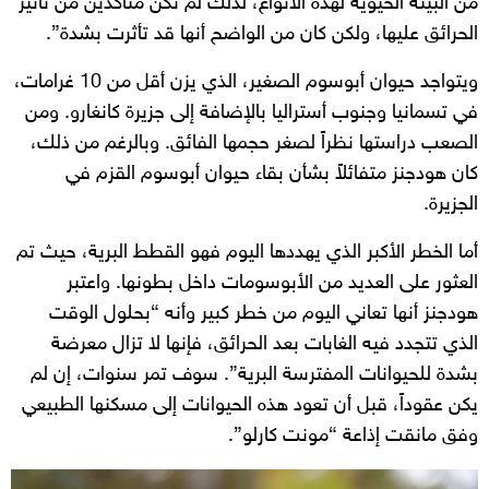
من البيئة الحيوية لهذه الأنواع، لذلك لم نكن متأكدين من تأثير
الحرائق عليها، ولكن كان من الواضح أنها قد تأثرت بشدة”.
ويتواجد حيوان أبوسوم الصغير، الذي يزن أقل من 10 غرامات،
في تسمانيا وجنوب أستراليا بالإضافة إلى جزيرة كانغارو. ومن
الصعب دراستها نظراً لصغر حجمها الفائق. وبالرغم من ذلك،
كان هودجنز متفائلاً بشأن بقاء حيوان أبوسوم القزم في
الجزيرة.
أما الخطر الأكبر الذي يهددها اليوم فهو القطط البرية، حيث تم
العثور على العديد من الأبوسومات داخل بطونها. واعتبر
هودجنز أنها تعاني اليوم من خطر كبير وأنه “بحلول الوقت
الذي تتجدد فيه الغابات بعد الحرائق، فإنها لا تزال معرضة
بشدة للحيوانات المفترسة البرية”. سوف تمر سنوات، إن لم
يكن عقوداً، قبل أن تعود هذه الحيوانات إلى مسكنها الطبيعي
وفق مانقت إذاعة “مونت كارلو”.