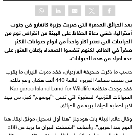
بعد الحرائق المدمرة التي ضربت جزيرة كانغارو في جنوب
أستراليا، خشي دعاة الحفاظ على البيئة من انقراض نوع من
الجرابيات التي تعتبر أكثر واحداً من أنواع حيوانات الأكثر
صغراً في العالم. لكنهم تنفسوا الصعداء بإعلان العثور على
عدة أفراد من هذه الحيوانات.
حسب ما ذكرت صحيفة الغارديان، فقد دمرت النيران ما يقرب
من نصف مساحة الجزيرة البالغة 440 ألف هكتار. ومع ذلك،
فقد وجدت منظمة Kangaroo Island Land for Wildlife
الحيوانات القزمية الصغيرة التي تدعى “أبوسوم” كجزء من جهد
أكبر لحماية الحياة البرية من الحرائق.
وقال عالم البيئة بات هودجنز “هذا أول تسجيل موثق لبقاء هذا
النوع بعد الحريق”. وأضاف “اشتعلت النيران ما يزيد عن 88٪