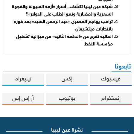
شبكة عين ليبيا تكشف.. أسرار «أزمة السيولة والفجوة
السعرية والمضاربة ونمو الطلب على الدولار»؟
ترامب يهاجم المصري «عبد الرحمن السيد» بعد فوزه
بانتخابات ميتشيغان
المالية تفرج عن «الدفعة الثانية» من ميزانية تشغيل
مؤسسة النفط
تابعونا
فيسبوك
إكس
تيليغرام
إنستغرام
يوتيوب
آر إس إس
نشرة عين ليبيا