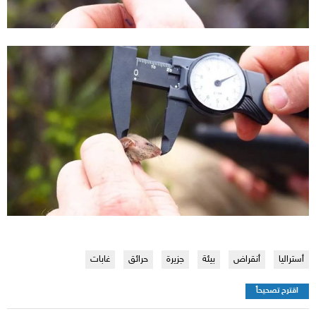
أستراليا
أنقراض
بيئة
جزيرة
حرائق
غابات
اقترح تصحيحاً