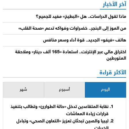
آخر الأخبار
ماذا تقول الدراسات.. هل «البطيخ» مفيد للجميع؟
من الموز إلى البنجر.. خضراوات وفواكه تدعم «صحة القلب»
هاتف «فيفو» الجديد.. قوة أداء وسعر منافس
اختراق مالي عبر الإنترنت.. استعادة «165 ألف دينار» وملاحقة
المتورطين
الأكثر قراءة
اليوم
أسبوع
شهر
نقابة المتقاعدين تدخل «حالة الطوارئ» وتطالب بتنفيذ
قرارات زيادة المعاشات
ليبيا والصين تبحثان تعزيز «التعاون الصحي» وتبادل
الخبرات