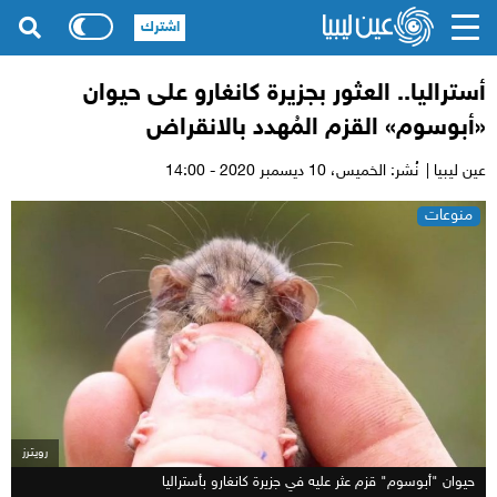
اشترك
أستراليا.. العثور بجزيرة كانغارو على حيوان
«أبوسوم» القزم المُهدد بالانقراض
عين ليبيا |
نُشر: الخميس،
10 ديسمبر 2020 - 14:00
منوعات
رويترز
حيوان "أبوسوم" قزم عثر عليه في جزيرة كانغارو بأستراليا