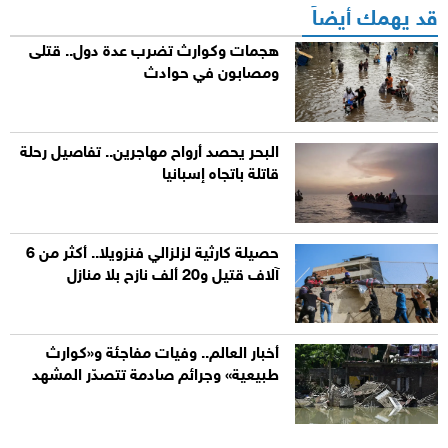
قد يهمك أيضاً
هجمات وكوارث تضرب عدة دول.. قتلى
ومصابون في حوادث
البحر يحصد أرواح مهاجرين.. تفاصيل رحلة
قاتلة باتجاه إسبانيا
حصيلة كارثية لزلزالي فنزويلا.. أكثر من 6
آلاف قتيل و20 ألف نازح بلا منازل
أخبار العالم.. وفيات مفاجئة و«كوارث
طبيعية» وجرائم صادمة تتصدّر المشهد