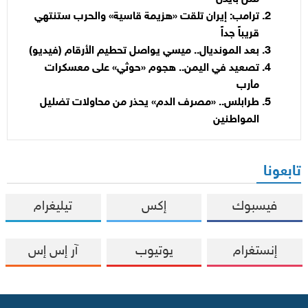
ترامب: إيران تلقت «هزيمة قاسية» والحرب ستنتهي
قريباً جداً
بعد المونديال.. ميسي يواصل تحطيم الأرقام (فيديو)
تصعيد في اليمن.. هجوم «حوثي» على معسكرات
مأرب
طرابلس.. «مصرف الدم» يحذر من محاولات تضليل
المواطنين
تابعونا
فيسبوك
إكس
تيليغرام
إنستغرام
يوتيوب
آر إس إس