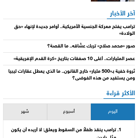
آخر الأخبار
ترامب يفتح معركة الجنسية الأمريكية.. أوامر جديدة لإنهاء «حق
الولادة»
صور «محمد صلاح» تربك عشّاقه.. ما القصة؟
عصر المليارات.. أغلى 10 صفقات بتاريخ «كرة القدم الإفريقية»
ثروة خفية بـ«500 مليار» خارج القانون.. ما الذي يعطل عقارات ليبيا
ومن يستفيد من هذه الفوضى؟
الأكثر قراءة
اليوم
أسبوع
شهر
ترامب ينقذ طفلاً من السقوط ويعلق: لا أريده أن يكون
مثل بايدن