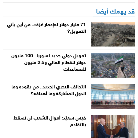
قد يهمك أيضاً
71 مليار دولار لـ«إعمار غزة».. من أين يأتي
التمويل؟
تمويل دولي جديد لسوريا.. 100 مليون
دولار للقطاع المالي و2.5 مليون
للمساعدات
التحالف البحري الجديد.. من يقوده وما
الدول المشاركة وما أهدافه؟
قيس سعيّد: أموال الشعب لن تسقط
بالتقادم