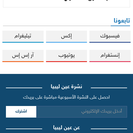
تابعونا
فيسبوك
إكس
تيليغرام
إنستغرام
يوتيوب
آر إس إس
نشرة عين ليبيا
احصل على النشرة الأسبوعية مباشرة على بريدك
اشترك
عن عين ليبيا