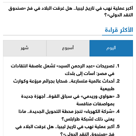
أكبر عملية نهب في تاريخ ليبيا.. هل غرقت البلاد في فخ «صندوق
النقد الدولي»؟
الأكثر قراءة
اليوم
أسبوع
شهر
تصريحات «عبد الرحمن السيد» تشعل عاصفة انتقادات
في مصر: أسأت إلى بلدك
أحداث عالمية متسارعة.. ضحايا بجرائم مروّعة وكوارث
طبيعية
«هواوي وريدمي» في سباق القوة.. أجهزة جديدة
بمواصفات منافسة
«شركة الكهرباء» تنجز محطة التحويل الجديدة.. ماذا
يعني ذلك لشبكة طرابلس؟
أكبر عملية نهب في تاريخ ليبيا.. هل غرقت البلاد في
فخ «صندوق النقد الدولي»؟