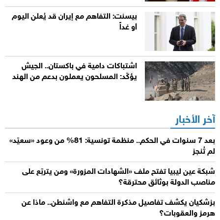
بيسنت: التفاهم مع إيران قد يُعلن اليوم
أو غداً
اشتباكات دامية في باكستان.. الجيش
يؤكّد: المسلحون يعملون بدعم من الهند
آخر الأخبار
بعد 7 سنوات في الحكم.. منظمة تونسية: 81% من وعود «سعيّد»
لم تُنجز
شبكة عين ليبيا تفتح ملف «الشهادات المزورة» ومن يتربّع على
مناصب الدولة بوثائق محترقة؟
بزشكيان يكشف تفاصيل مذكرة التفاهم مع واشنطن.. ماذا عن
هرمز والعقوبات؟