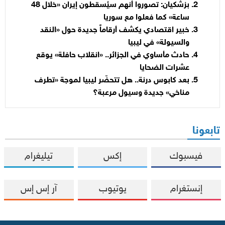
بزشكيان: تصوروا أنهم سيُسقطون إيران «خلال 48
ساعة» كما فعلوا مع سوريا
خبير اقتصادي يكشف أرقاماً جديدة حول «النقد
والسيولة» في ليبيا
حادث مأساوي في الجزائر.. «انقلاب حافلة» يوقع
عشرات الضحايا
بعد كابوس درنة.. هل تتحضّر ليبيا لموجة «تطرف
مناخي» جديدة وسيول مرعبة؟
تابعونا
فيسبوك
إكس
تيليغرام
إنستغرام
يوتيوب
آر إس إس