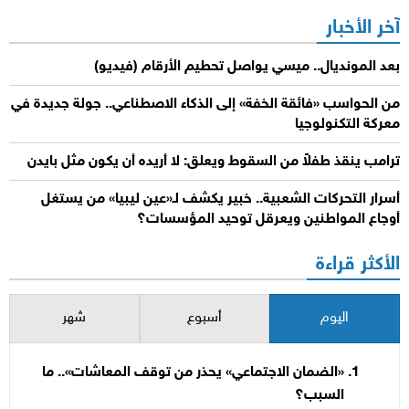
آخر الأخبار
بعد المونديال.. ميسي يواصل تحطيم الأرقام (فيديو)
من الحواسب «فائقة الخفة» إلى الذكاء الاصطناعي.. جولة جديدة في
معركة التكنولوجيا
ترامب ينقذ طفلاً من السقوط ويعلق: لا أريده أن يكون مثل بايدن
أسرار التحركات الشعبية.. خبير يكشف لـ«عين ليبيا» من يستغل
أوجاع المواطنين ويعرقل توحيد المؤسسات؟
الأكثر قراءة
اليوم
أسبوع
شهر
«الضمان الاجتماعي» يحذر من توقف المعاشات».. ما
السبب؟