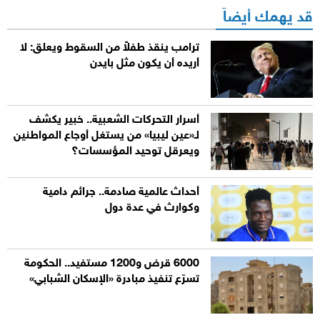
قد يهمك أيضاً
ترامب ينقذ طفلاً من السقوط ويعلق: لا
أريده أن يكون مثل بايدن
أسرار التحركات الشعبية.. خبير يكشف
لـ«عين ليبيا» من يستغل أوجاع المواطنين
ويعرقل توحيد المؤسسات؟
أحداث عالمية صادمة.. جرائم دامية
وكوارث في عدة دول
6000 قرض و1200 مستفيد.. الحكومة
تسرّع تنفيذ مبادرة «الإسكان الشبابي»