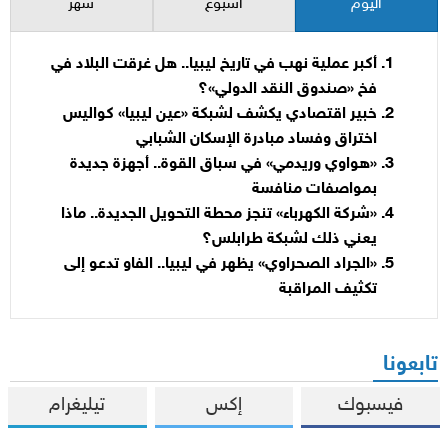
اليوم
أسبوع
شهر
أكبر عملية نهب في تاريخ ليبيا.. هل غرقت البلاد في
فخ «صندوق النقد الدولي»؟
خبير اقتصادي يكشف لشبكة «عين ليبيا» كواليس
اختراق وفساد مبادرة الإسكان الشبابي
«هواوي وريدمي» في سباق القوة.. أجهزة جديدة
بمواصفات منافسة
«شركة الكهرباء» تنجز محطة التحويل الجديدة.. ماذا
يعني ذلك لشبكة طرابلس؟
«الجراد الصحراوي» يظهر في ليبيا.. الفاو تدعو إلى
تكثيف المراقبة
تابعونا
فيسبوك
إكس
تيليغرام