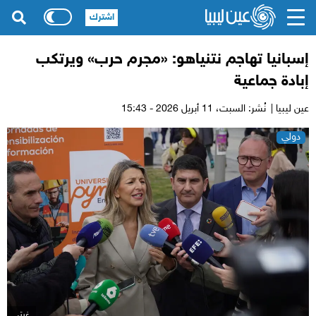
اشترك
إسبانيا تهاجم نتنياهو: «مجرم حرب» ويرتكب
إبادة جماعية
عين ليبيا |
نُشر: السبت،
11 أبريل 2026 - 15:43
دولي
غيتي