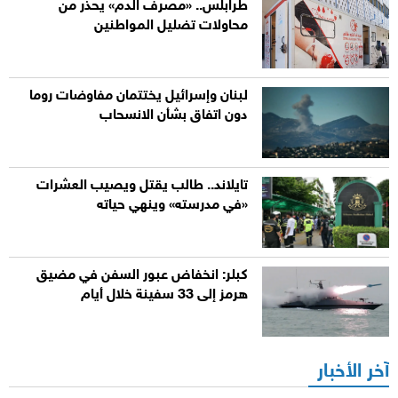
طرابلس.. «مصرف الدم» يحذر من
محاولات تضليل المواطنين
لبنان وإسرائيل يختتمان مفاوضات روما
دون اتفاق بشأن الانسحاب
تايلاند.. طالب يقتل ويصيب العشرات
«في مدرسته» وينهي حياته
كبلر: انخفاض عبور السفن في مضيق
هرمز إلى 33 سفينة خلال أيام
آخر الأخبار