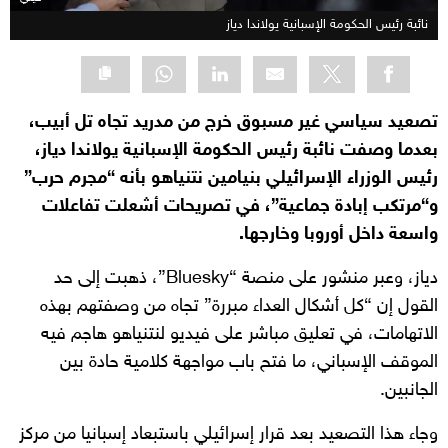
نائبة رئيس الحكومة الإسبانية يولاندا دياز
تصعيد سياسي غير مسبوق خرج من مدريد تجاه تل أبيب،
بعدما وصفت نائبة رئيس الحكومة الإسبانية يولاندا دياز،
رئيس الوزراء الإسرائيلي بنيامين نتنياهو بأنه “مجرم حرب”
و“مرتكب إبادة جماعية”، في تصريحات أشعلت تفاعلات
واسعة داخل أوروبا وخارجها.
دياز، وعبر منشور على منصة “Bluesky”، ذهبت إلى حد
القول إن “كل أشكال العداء مبررة” تجاه من وصفتهم بهذه
الاتهامات، في تعليق مباشر على فيديو لنتنياهو هاجم فيه
الموقف الإسباني، ما فتح باب مواجهة كلامية حادة بين
الجانبين.
وجاء هذا التصعيد بعد قرار إسرائيلي باستبعاد إسبانيا من مركز