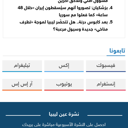
مسؤول أمني وتلاحق آخرين
بزشكيان: تصوروا أنهم سيُسقطون إيران «خلال 48
ساعة» كما فعلوا مع سوريا
بعد كابوس درنة.. هل تتحضّر ليبيا لموجة «تطرف
مناخي» جديدة وسيول مرعبة؟
تابعونا
فيسبوك
إكس
تيليغرام
إنستغرام
يوتيوب
آر إس إس
نشرة عين ليبيا
احصل على النشرة الأسبوعية مباشرة على بريدك