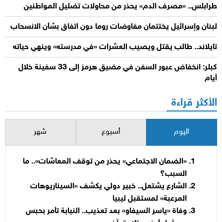
طرابلس.. «مصرف الدم» يحذر من محاولات تضليل المواطنين
لبنان وإسرائيل يختتمان مفاوضات روما دون اتفاق بشأن الانسحاب
تايلاند.. طالب يقتل ويصيب العشرات «في مدرسته» وينهي حياته
كبلر: انخفاض عبور السفن في مضيق هرمز إلى 33 سفينة خلال
أيام
الأكثر قراءة
اليوم
أسبوع
شهر
«الضمان الاجتماعي» يحذر من توقف المعاشات».. ما
السبب؟
الشارع يشتعل.. خبير دولي يكشف «السيناريوهات
المرعبة» لمستقبل ليبيا
وفاة «ياسر السيفاو» بعد تعذيب.. النيابة تأمر بحبس