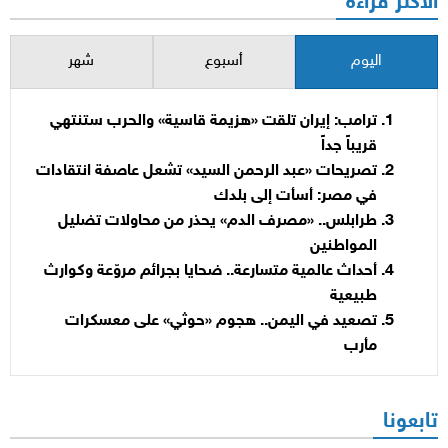
الأكثر قراءة
اليوم
أسبوع
شهر
ترامب: إيران تلقت «هزيمة قاسية» والحرب ستنتهي
قريباً جداً
تصريحات «عبد الرحمن السيد» تشعل عاصفة انتقادات
في مصر: أسأت إلى بلدك
طرابلس.. «مصرف الدم» يحذر من محاولات تضليل
المواطنين
أحداث عالمية متسارعة.. ضحايا بجرائم مروّعة وكوارث
طبيعية
تصعيد في اليمن.. هجوم «حوثي» على معسكرات
مأرب
تابعونا