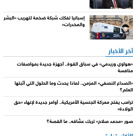
إسبانيا تفكك شبكة ضخمة لتهريب «البشر
والمخدرات»
آخر الأخبار
«هواوي وريدمي» في سباق القوة.. أجهزة جديدة بمواصفات
منافسة
«الصداع النصفي» المزمن.. لماذا يحدث وما الحلول التي أثبتها
العلم؟
ترامب يفتح معركة الجنسية الأمريكية.. أوامر جديدة لإنهاء «حق
الولادة»
صور «محمد صلاح» تربك عشّاقه.. ما القصة؟