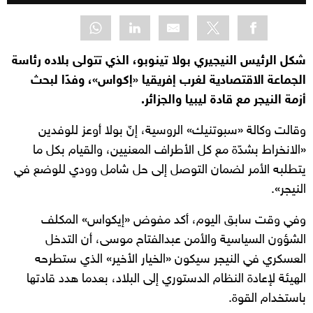
شكل الرئيس النيجيري بولا تينوبو، الذي تتولى بلاده رئاسة
الجماعة الاقتصادية لغرب إفريقيا «إكواس»، وفدًا لبحث
أزمة النيجر مع قادة ليبيا والجزائر.
وقالت وكالة «سبوتنيك» الروسية، إنّ بولا أوعز للوفدين
«الانخراط بشدّة مع كل الأطراف المعنيين، والقيام بكل ما
يتطلبه الأمر لضمان التوصل إلى حل شامل وودي للوضع في
النيجر».
وفي وقت سابق اليوم، أكد مفوض «إيكواس» المكلف
الشؤون السياسية والأمن عبدالفتاح موسى، أن التدخل
العسكري في النيجر سيكون «الخيار الأخير» الذي ستطرحه
الهيئة لإعادة النظام الدستوري إلى البلاد، بعدما هدد قادتها
باستخدام القوة.