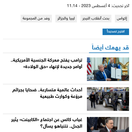
آخر تحديث: 4 أغسطس 2023 - 11:14
إكواس
بحث أنقلاب النيجر
ليبيا والجزائر
وفد من المجموعة
اقترح تصحيحاً
قد يهمك أيضاً
ترامب يفتح معركة الجنسية الأمريكية..
أوامر جديدة لإنهاء «حق الولادة»
أحداث عالمية متسارعة.. ضحايا بجرائم
مروّعة وكوارث طبيعية
غياب كاتس عن اجتماع «الكابينت» يثير
الجدل.. نتنياهو يسأل؟