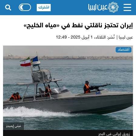
اشترك
إيران تحتجز ناقلتي نفط في «مياه الخليج»
عين ليبيا |
نُشر: الثلاثاء،
1 أبريل 2025 - 12:49
اقتصاد
غيتي إيميجز
زورق إيراني في البحر