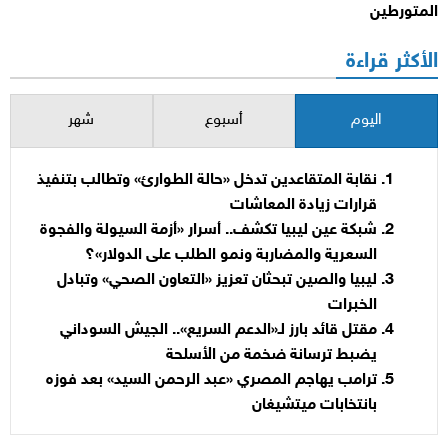
المتورطين
الأكثر قراءة
اليوم
أسبوع
شهر
نقابة المتقاعدين تدخل «حالة الطوارئ» وتطالب بتنفيذ
قرارات زيادة المعاشات
شبكة عين ليبيا تكشف.. أسرار «أزمة السيولة والفجوة
السعرية والمضاربة ونمو الطلب على الدولار»؟
ليبيا والصين تبحثان تعزيز «التعاون الصحي» وتبادل
الخبرات
مقتل قائد بارز لـ«الدعم السريع».. الجيش السوداني
يضبط ترسانة ضخمة من الأسلحة
ترامب يهاجم المصري «عبد الرحمن السيد» بعد فوزه
بانتخابات ميتشيغان