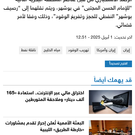
“للإمام الحسن المجتبى” في بوشهر، ويتم نقلهما إلى “رصيف
بوشهر” النفطي للحجز وتفريغ الوقود”، وذلك وفقا لأمر
قضائي.
آخر تحديث: 1 أبريل 2025 - 12:51
إيران
إيران وأمريكا
تهريب الوقود
مياه الخليج
ناقلة نفط
اقترح تصحيحاً
قد يهمك أيضاً
اختراق مالي عبر الإنترنت.. استعادة «165
ألف دينار» وملاحقة المتورطين
البعثة الأممية تُعلن إحراز تقدم بمشاورات
«خارطة الطريق» الليبية