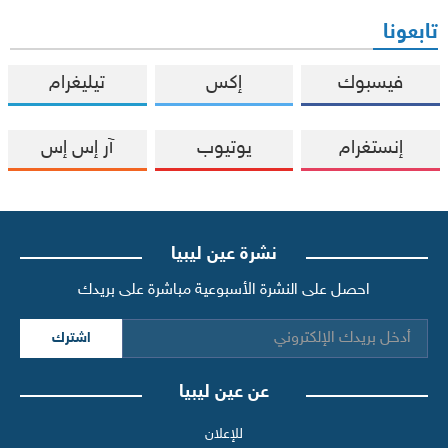
تابعونا
فيسبوك
إكس
تيليغرام
إنستغرام
يوتيوب
آر إس إس
نشرة عين ليبيا
احصل على النشرة الأسبوعية مباشرة على بريدك
اشترك
عن عين ليبيا
للإعلان