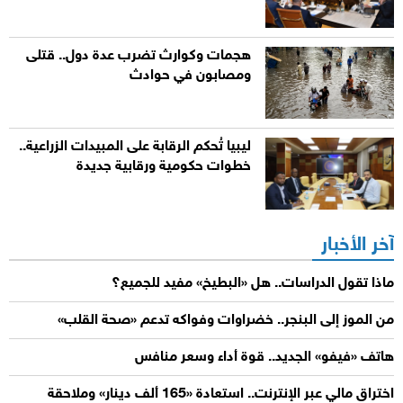
هجمات وكوارث تضرب عدة دول.. قتلى
ومصابون في حوادث
ليبيا تُحكم الرقابة على المبيدات الزراعية..
خطوات حكومية ورقابية جديدة
آخر الأخبار
ماذا تقول الدراسات.. هل «البطيخ» مفيد للجميع؟
من الموز إلى البنجر.. خضراوات وفواكه تدعم «صحة القلب»
هاتف «فيفو» الجديد.. قوة أداء وسعر منافس
اختراق مالي عبر الإنترنت.. استعادة «165 ألف دينار» وملاحقة