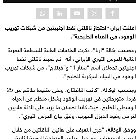
أعلنت إيران “احتجاز ناقلتي نفط أجنبيتين من شبكات تهريب
الوقود، في المياه الخليجية”.
وبحسب وكالة “ارنا”، ذكرت العلاقات العامة للمنطقة البحرية
الثانية للحرس الثوري الإيراني، أنه “تم ضبط ناقلتي نفط
أجنبيتين تحملان اسم “ستار 1″ و”فينتاج”، من شبكات تهريب
الوقود في المياه المركزية للخليج”.
وبحسب الوكالة، “كانت الناقلتان، وعلى متنهما طاقم من 25
فردا، متورطتين في تهريب الوقود بشكل منظم في المياه
الوسطى للخليج، حيث كانتا تحملان ما يزيد على ثلاثة ملايين
لتر من وقود الديزل المهرب، وفق بيان الحرس الثوري”.
ووفق الوكالة، “جرى التعرف على هاتين الناقلتين من خلال
الرصد الاستخباري من قبل عناصر المنطقة البحرية الثانية