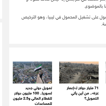
ا بالموضوع.
ت في عام 2009 بطلب للحصول على تشغيل المحمول في ليبيا، وهو الترخيص
ة.
71 مليار دولار لـ«إعمار
تمويل دولي جديد
غزة».. من أين يأتي
لسوريا.. 100 مليون دولار
التمويل؟
للقطاع المالي و2.5 مليون
للمساعدات