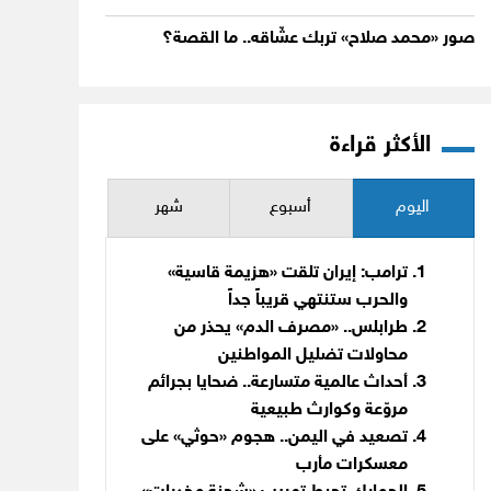
صور «محمد صلاح» تربك عشّاقه.. ما القصة؟
الأكثر قراءة
اليوم
أسبوع
شهر
ترامب: إيران تلقت «هزيمة قاسية»
والحرب ستنتهي قريباً جداً
طرابلس.. «مصرف الدم» يحذر من
محاولات تضليل المواطنين
أحداث عالمية متسارعة.. ضحايا بجرائم
مروّعة وكوارث طبيعية
تصعيد في اليمن.. هجوم «حوثي» على
معسكرات مأرب