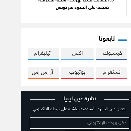
الجمارك تحبط تهريب «شحنة مخدرات»
ضخمة على الحدود مع تونس
تابعونا
فيسبوك
إكس
تيليغرام
إنستغرام
يوتيوب
آر إس إس
نشرة عين ليبيا
احصل على النشرة الأسبوعية مباشرة على بريدك الالكتروني