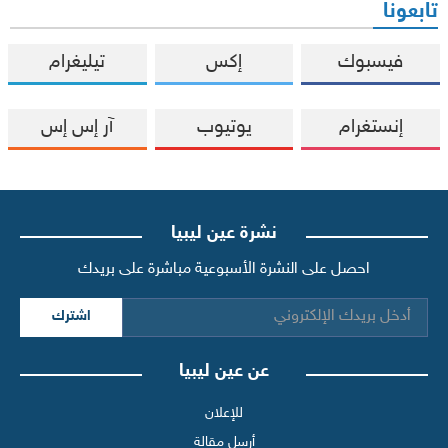
تابعونا
فيسبوك
إكس
تيليغرام
إنستغرام
يوتيوب
آر إس إس
نشرة عين ليبيا
احصل على النشرة الأسبوعية مباشرة على بريدك
اشترك
عن عين ليبيا
للإعلان
أرسل مقالة