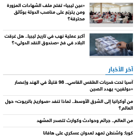
«عين ليبيا» تفتح ملف الشهادات المزورة
ومن يتربّع على مناصب الدولة بوثائق
محترقة؟
أكبر عملية نهب في تاريخ ليبيا.. هل غرقت
البلاد في فخ «صندوق النقد الدولي»؟
آخر الأخبار
آسيا تحت ضربات الطقس القاسي.. 98 قتيلاً في الهند وإعصار
«دولفين» يهدد الصين
من أوكرانيا إلى الشرق الأوسط.. لماذا تنفد «صواريخ باتريوت» حول
العالم؟
من العالم.. جرائم وحوادث وكوارث تتصدر المشهد
كوبا: واشنطن تمهد لعدوان عسكري على هافانا