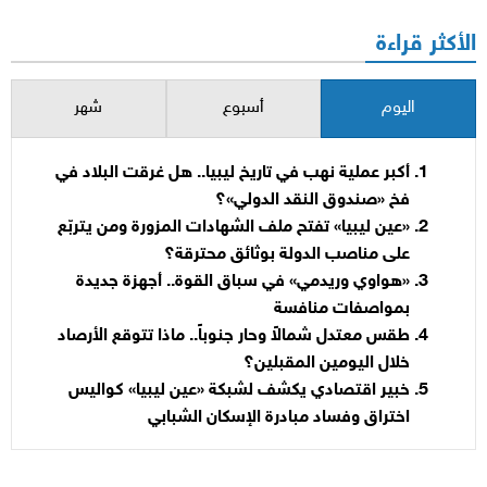
الأكثر قراءة
اليوم
أسبوع
شهر
أكبر عملية نهب في تاريخ ليبيا.. هل غرقت البلاد في
فخ «صندوق النقد الدولي»؟
«عين ليبيا» تفتح ملف الشهادات المزورة ومن يتربّع
على مناصب الدولة بوثائق محترقة؟
«هواوي وريدمي» في سباق القوة.. أجهزة جديدة
بمواصفات منافسة
طقس معتدل شمالاً وحار جنوباً.. ماذا تتوقع الأرصاد
خلال اليومين المقبلين؟
خبير اقتصادي يكشف لشبكة «عين ليبيا» كواليس
اختراق وفساد مبادرة الإسكان الشبابي