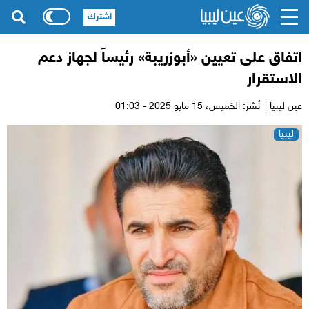
اشترك
اتفاق على تعيين «أبوزريبة» رئيساً لجهاز دعم
الاستقرار
عين ليبيا |
نُشر: الخميس،
15 مايو 2025 - 01:03
ليبيا