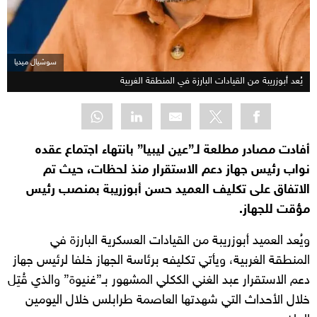
سوشيال ميديا
يُعد أبوزريبة من القيادات البارزة في المنطقة الغربية
أفادت مصادر مطلعة لـ”عين ليبيا” بانتهاء اجتماع عقده
نواب رئيس جهاز دعم الاستقرار منذ لحظات، حيث تم
الاتفاق على تكليف العميد حسن أبوزريبة بمنصب رئيس
مؤقت للجهاز.
ويُعد العميد أبوزريبة من القيادات العسكرية البارزة في
المنطقة الغربية، ويأتي تكليفه برئاسة الجهاز خلفا لرئيس جهاز
دعم الاستقرار عبد الغني الككلي المشهور بـ”غنيوة” والذي قُتِل
خلال الأحداث التي شهدتها العاصمة طرابلس خلال اليومين