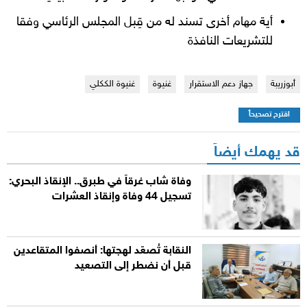
أية مهام أخرى تسند له من قِبل المجلس الرئاسي وفقا
للتشريعات النافذة
أبوزريبة
جهاز دعم الاستقرار
غنيوة
غنيوة الككلي
اقترح تصحيحاً
قد يهمك أيضاً
وفاة شاب غرقاً في طبرق.. الإنقاذ البحري:
تسجيل 44 وفاة وإنقاذ العشرات
النقابة تُصعّد لهجتها: أنصفوا المتقاعدين
قبل أن نضطر إلى التصعيد