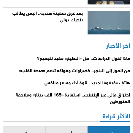
بعد غرق سفينة هندية.. اليمن يطالب
بتحرك دولي
آخر الأخبار
ماذا تقول الدراسات.. هل «البطيخ» مفيد للجميع؟
من الموز إلى البنجر.. خضراوات وفواكه تدعم «صحة القلب»
هاتف «فيفو» الجديد.. قوة أداء وسعر منافس
اختراق مالي عبر الإنترنت.. استعادة «165 ألف دينار» وملاحقة
المتورطين
الأكثر قراءة