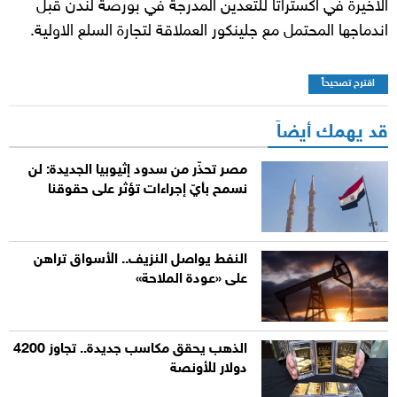
الاخيرة في اكستراتا للتعدين المدرجة في بورصة لندن قبل
اندماجها المحتمل مع جلينكور العملاقة لتجارة السلع الاولية.
اقترح تصحيحاً
قد يهمك أيضاً
مصر تحذّر من سدود إثيوبيا الجديدة: لن
نسمح بأيّ إجراءات تؤثر على حقوقنا
النفط يواصل النزيف.. الأسواق تراهن
على «عودة الملاحة»
الذهب يحقق مكاسب جديدة.. تجاوز 4200
دولار للأونصة