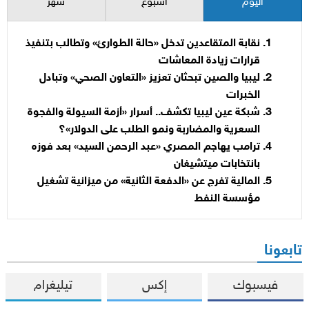
اليوم
أسبوع
شهر
نقابة المتقاعدين تدخل «حالة الطوارئ» وتطالب بتنفيذ
قرارات زيادة المعاشات
ليبيا والصين تبحثان تعزيز «التعاون الصحي» وتبادل
الخبرات
شبكة عين ليبيا تكشف.. أسرار «أزمة السيولة والفجوة
السعرية والمضاربة ونمو الطلب على الدولار»؟
ترامب يهاجم المصري «عبد الرحمن السيد» بعد فوزه
بانتخابات ميتشيغان
المالية تفرج عن «الدفعة الثانية» من ميزانية تشغيل
مؤسسة النفط
تابعونا
فيسبوك
إكس
تيليغرام