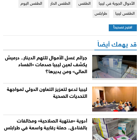
الأحوال الجوية في ليبيا
الطقس
الطقس الحار
الطقس اليوم
الطقس ليبيا
طرابلس
اقترح تصحيحاً
قد يهمك أيضاً
جرائم غسل الأموال تلتهم الدينار.. درميش
يكشف لعين ليبيا صدمات «الفساد
المالي» ومن يديرها؟
ليبيا تدعو لتعزيز التعاون الدولي لمواجهة
التحديات الصحية
أدوية «منتهية الصلاحية» ومخالفات
بالفنادق.. حملة رقابية واسعة في طرابلس