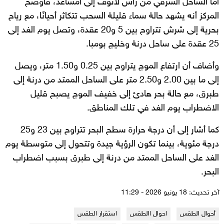
أما الساحل الشرقي من رأس لانوف إلى أمساعد، فأوضح
المركز أنه يشهد حالة سماء قليلة السحب تتكاثر أحيانًا، مع رياح
بحرية إلى شرش تتراوح بين 5 و20 عقدة، وتصل يوم الغد إلى
25 عقدة على ساحل درنة وخليج بومبا.
وأضاف أن ارتفاع الموج يتراوح بين 0.25 و1.50 متر، ويصل
إلى ما بين 2.00 و2.50 متر على الساحل الممتد من درنة إلى
طبرق، مع حالة بحر هادئ إلى خفيف الموج يصبح قليل
الاضطراب يوم الغد في تلك المناطق.
كما أشار إلى أن درجة حرارة سطح البحر تتراوح بين 23 و25
درجة مئوية، بينما تكون الرؤية جيدة وتتحول إلى متوسطة يوم
الغد على الساحل الممتد من درنة إلى طبرق بسبب اضطراب
البحر.
آخر تحديث: 18 يونيو 2026 - 11:29
أحوال الطقس
احوال االطقس
استقرار الطقس