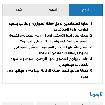
اليوم
أسبوع
شهر
نقابة المتقاعدين تدخل «حالة الطوارئ» وتطالب بتنفيذ
قرارات زيادة المعاشات
شبكة عين ليبيا تكشف.. أسرار «أزمة السيولة والفجوة
السعرية والمضاربة ونمو الطلب على الدولار»؟
مقتل قائد بارز لـ«الدعم السريع».. الجيش السوداني
يضبط ترسانة ضخمة من الأسلحة
ترامب يهاجم المصري «عبد الرحمن السيد» بعد فوزه
بانتخابات ميتشيغان
عقيلة صالح: ندعم «هيئة الرقابة الإدارية» وأجهزتها دون
حدود
تابعونا