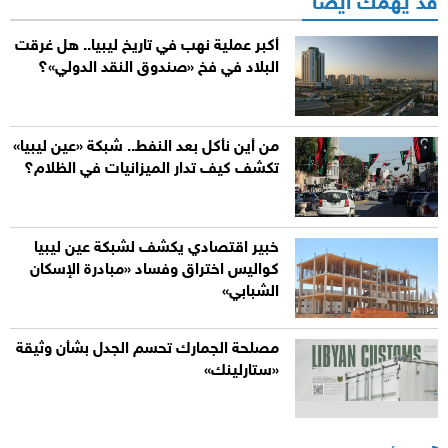
قد يهمك أيضاً
أكبر عملية نهب في تاريخ ليبيا.. هل غرقت
البلاد في فخ «صندوق النقد الدولي»؟
من أين نأكل بعد النفط.. شبكة «عين ليبيا»
تكشف كيف تدار الميزانيات في الظلام؟
خبير اقتصادي يكشف لشبكة عين ليبيا
كواليس اختراق وفساد «مبادرة الإسكان
الشبابي»
مصلحة الجمارك تحسم الجدل بشأن وثيقة
«ستارلينك»