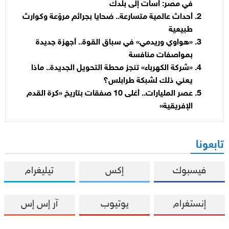
في مصر: أسأت إلى بلدك
أحداث عالمية متسارعة.. ضحايا بجرائم مروّعة وكوارث
طبيعية
«هواوي وريدمي» في سباق القوة.. أجهزة جديدة
بمواصفات منافسة
«شركة الكهرباء» تنجز محطة التحويل الجديدة.. ماذا
يعني ذلك لشبكة طرابلس؟
عصر المليارات.. أغلى 10 صفقات بتاريخ «كرة القدم
الإفريقية»
تابعونا
فيسبوك
إكس
تيليغرام
إنستغرام
يوتيوب
آر إس إس