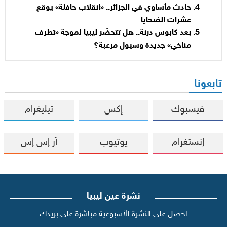
حادث مأساوي في الجزائر.. «انقلاب حافلة» يوقع
عشرات الضحايا
بعد كابوس درنة.. هل تتحضّر ليبيا لموجة «تطرف
مناخي» جديدة وسيول مرعبة؟
تابعونا
فيسبوك
إكس
تيليغرام
إنستغرام
يوتيوب
آر إس إس
نشرة عين ليبيا
احصل على النشرة الأسبوعية مباشرة على بريدك