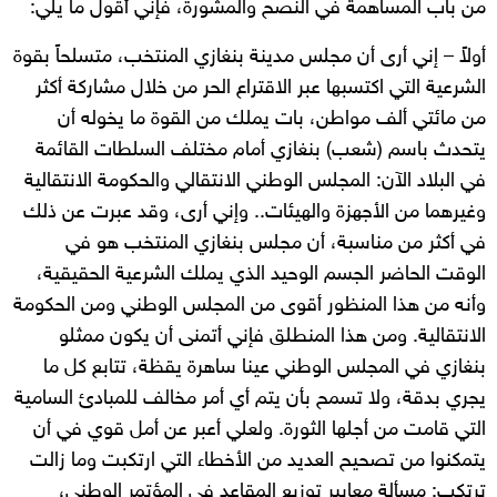
من باب المساهمة في النصح والمشورة، فإني أقول ما يلي:
أولاً – إني أرى أن مجلس مدينة بنغازي المنتخب، متسلحاً بقوة
الشرعية التي اكتسبها عبر الاقتراع الحر من خلال مشاركة أكثر
من مائتي ألف مواطن، بات يملك من القوة ما يخوله أن
يتحدث باسم (شعب) بنغازي أمام مختلف السلطات القائمة
في البلاد الآن: المجلس الوطني الانتقالي والحكومة الانتقالية
وغيرهما من الأجهزة والهيئات.. وإني أرى، وقد عبرت عن ذلك
في أكثر من مناسبة، أن مجلس بنغازي المنتخب هو في
الوقت الحاضر الجسم الوحيد الذي يملك الشرعية الحقيقية،
وأنه من هذا المنظور أقوى من المجلس الوطني ومن الحكومة
الانتقالية. ومن هذا المنطلق فإني أتمنى أن يكون ممثلو
بنغازي في المجلس الوطني عينا ساهرة يقظة، تتابع كل ما
يجري بدقة، ولا تسمح بأن يتم أي أمر مخالف للمبادئ السامية
التي قامت من أجلها الثورة. ولعلي أعبر عن أمل قوي في أن
يتمكنوا من تصحيح العديد من الأخطاء التي ارتكبت وما زالت
ترتكب: مسألة معايير توزيع المقاعد في المؤتمر الوطني،