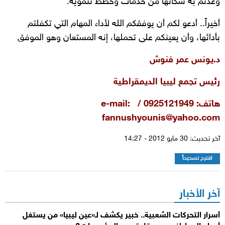
وعدتم به سكانها من خدمات وخطط تنموية.
أخيراً.. أدعو لكم أن يوفقكم الله لأداء المهام التي تكفلتم
بأدائها، وأن يعينكم على تحملها، إنه المستعان وهو الموفق
د.يونس عمر فنوش
رئيس تجمع ليبيا الديمقراطية
هاتف: 0925121949 / e-mail:
fannushyounis@yahoo.com
آخر تحديث: 30 مايو 2012 - 14:27
اقترح تصحيحاً
آخر الأخبار
أسرار التحركات الشعبية.. خبير يكشف لـ«عين ليبيا» من يستغل