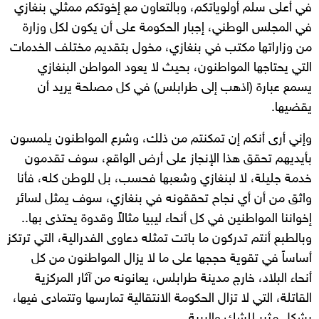
في أعلى سلم أولوياتكم، وبالتعاون مع إخوتكم ممثلي بنغازي
في المجلس الوطني، إجبار الحكومة على أن يكون لكل وزارة
من وزاراتها مكتب في بنغازي، مخول بتقديم مختلف الخدمات
التي يحتاجها المواطنون، بحيث لا يعود المواطن البنغازي
يسمع عبارة (اذهب إلى طرابلس) في كل مصلحة يريد أن
يقضيها.
وإني أرى أنكم إن تمكنتم من ذلك، وشرع المواطنون يلمسون
بأيديهم تحقق هذا الإنجاز على أرض الواقع، سوف تقدمون
خدمة جليلة، لا لبنغازي وشعبها فحسب، بل للوطن كله، فأنا
واثق من أن أي نجاح تحققونه في بنغازي، سوف يمثل لسائر
إخواننا المواطنين في كل أنحاء ليبيا مثالاً وقدوة يحتذى بها..
وبالطبع أنتم تدركون ما باتت تمثله دعاوى الفدرالية، التي ترتكز
أساساً في تقوية حججها على ما لا يزال المواطنون من كل
أنحاء البلاد، خارج مدينة طرابلس، يعانونه من آثار المركزية
القاتلة، التي لا تزال الحكومة الانتقالية تمارسها وتتمادى فيها،
بشكل مثير للشك والريبة.