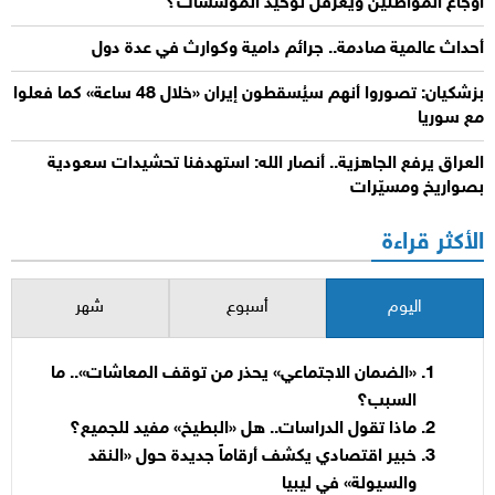
أوجاع المواطنين ويعرقل توحيد المؤسسات؟
أحداث عالمية صادمة.. جرائم دامية وكوارث في عدة دول
بزشكيان: تصوروا أنهم سيُسقطون إيران «خلال 48 ساعة» كما فعلوا
مع سوريا
العراق يرفع الجاهزية.. أنصار الله: استهدفنا تحشيدات سعودية
بصواريخ ومسيّرات
الأكثر قراءة
اليوم
أسبوع
شهر
«الضمان الاجتماعي» يحذر من توقف المعاشات».. ما
السبب؟
ماذا تقول الدراسات.. هل «البطيخ» مفيد للجميع؟
خبير اقتصادي يكشف أرقاماً جديدة حول «النقد
والسيولة» في ليبيا