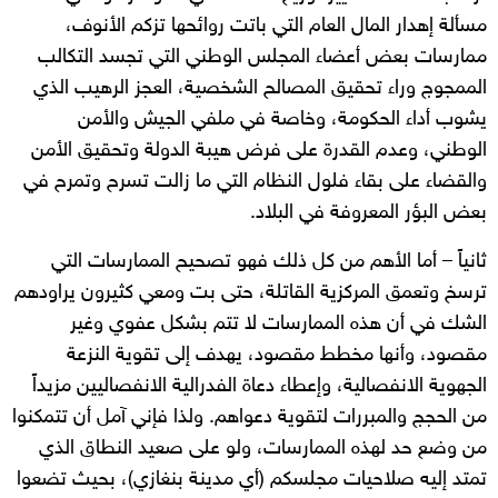
مسألة إهدار المال العام التي باتت روائحها تزكم الأنوف،
ممارسات بعض أعضاء المجلس الوطني التي تجسد التكالب
الممجوج وراء تحقيق المصالح الشخصية، العجز الرهيب الذي
يشوب أداء الحكومة، وخاصة في ملفي الجيش والأمن
الوطني، وعدم القدرة على فرض هيبة الدولة وتحقيق الأمن
والقضاء على بقاء فلول النظام التي ما زالت تسرح وتمرح في
بعض البؤر المعروفة في البلاد.
ثانياً – أما الأهم من كل ذلك فهو تصحيح الممارسات التي
ترسخ وتعمق المركزية القاتلة، حتى بت ومعي كثيرون يراودهم
الشك في أن هذه الممارسات لا تتم بشكل عفوي وغير
مقصود، وأنها مخطط مقصود، يهدف إلى تقوية النزعة
الجهوية الانفصالية، وإعطاء دعاة الفدرالية الانفصاليين مزيداً
من الحجج والمبررات لتقوية دعواهم. ولذا فإني آمل أن تتمكنوا
من وضع حد لهذه الممارسات، ولو على صعيد النطاق الذي
تمتد إليه صلاحيات مجلسكم (أي مدينة بنغازي)، بحيث تضعوا