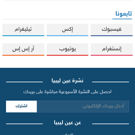
تابعونا
فيسبوك
إكس
تيليغرام
إنستغرام
يوتيوب
آر إس إس
نشرة عين ليبيا
احصل على النشرة الأسبوعية مباشرة على بريدك
اشترك
عن عين ليبيا