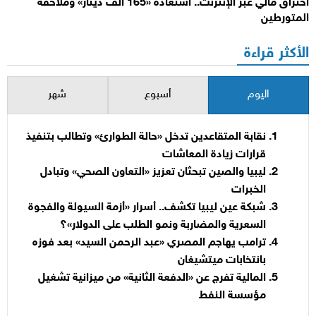
اختراق مالي عبر الإنترنت.. استعادة «165 ألف دينار» وملاحقة
المتورطين
الأكثر قراءة
اليوم
أسبوع
شهر
نقابة المتقاعدين تدخل «حالة الطوارئ» وتطالب بتنفيذ
قرارات زيادة المعاشات
ليبيا والصين تبحثان تعزيز «التعاون الصحي» وتبادل
الخبرات
شبكة عين ليبيا تكشف.. أسرار «أزمة السيولة والفجوة
السعرية والمضاربة ونمو الطلب على الدولار»؟
ترامب يهاجم المصري «عبد الرحمن السيد» بعد فوزه
بانتخابات ميتشيغان
المالية تفرج عن «الدفعة الثانية» من ميزانية تشغيل
مؤسسة النفط