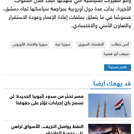
ومع التغيرات السياسية التي شهدتها البلاد خلال السنوات
الأخيرة، بدأت عدة دول أوروبية بمراجعة سياساتها تجاه دمشق،
خصوصًا في ما يتعلق بملفات إعادة الإعمار وعودة الاستقرار
والتعاون الأمني والاقتصادي.
أنس خطاب
الاقتصاد السوري
سوريا حرة
سوريا والاتحاد الأوروبي
مرهف أبو قصرة
اقترح تصحيحاً
قد يهمك أيضاً
مصر تحذّر من سدود إثيوبيا الجديدة: لن
نسمح بأيّ إجراءات تؤثر على حقوقنا
النفط يواصل النزيف.. الأسواق تراهن
على «عودة الملاحة»