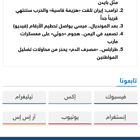
مثل بايدن
ترامب: إيران تلقت «هزيمة قاسية» والحرب ستنتهي
قريباً جداً
بعد المونديال.. ميسي يواصل تحطيم الأرقام (فيديو)
تصعيد في اليمن.. هجوم «حوثي» على معسكرات
مأرب
طرابلس.. «مصرف الدم» يحذر من محاولات تضليل
المواطنين
تابعونا
فيسبوك
إكس
تيليغرام
إنستغرام
يوتيوب
آر إس إس