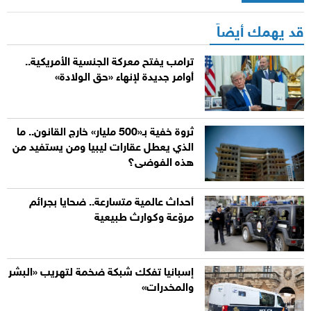
قد يهمك أيضاً
ترامب يفتح معركة الجنسية الأمريكية..
أوامر جديدة لإنهاء «حق الولادة»
ثروة خفية بـ«500 مليار» خارج القانون.. ما
الذي يعطل عقارات ليبيا ومن يستفيد من
هذه الفوضى؟
أحداث عالمية متسارعة.. ضحايا بجرائم
مروّعة وكوارث طبيعية
إسبانيا تفكك شبكة ضخمة لتهريب «البشر
والمخدرات»