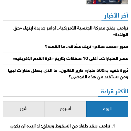
آخر الأخبار
ترامب يفتح معركة الجنسية الأمريكية.. أوامر جديدة لإنهاء «حق
الولادة»
صور «محمد صلاح» تربك عشّاقه.. ما القصة؟
عصر المليارات.. أغلى 10 صفقات بتاريخ «كرة القدم الإفريقية»
ثروة خفية بـ«500 مليار» خارج القانون.. ما الذي يعطل عقارات ليبيا
ومن يستفيد من هذه الفوضى؟
الأكثر قراءة
اليوم
أسبوع
شهر
ترامب ينقذ طفلاً من السقوط ويعلق: لا أريده أن يكون