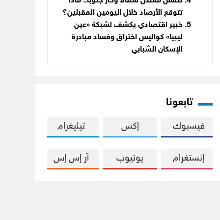
طقس معتدل شمالاً وحار جنوباً.. ماذا
تتوقع الأرصاد خلال اليومين المقبلين؟
خبير اقتصادي يكشف لشبكة «عين
ليبيا» كواليس اختراق وفساد مبادرة
الإسكان الشبابي
تابعونا
فيسبوك
إكس
تيليغرام
إنستغرام
يوتيوب
آر إس إس