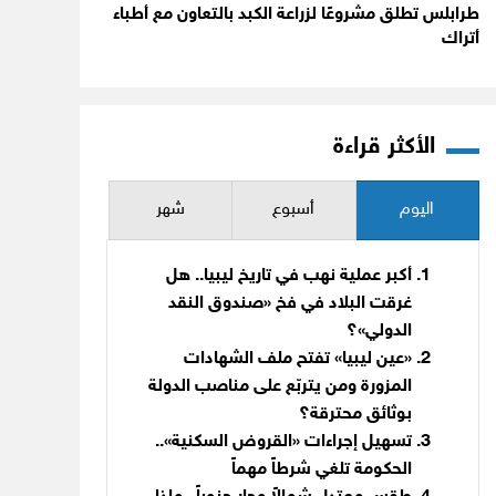
طرابلس تطلق مشروعًا لزراعة الكبد بالتعاون مع أطباء
أتراك
الأكثر قراءة
اليوم
أسبوع
شهر
أكبر عملية نهب في تاريخ ليبيا.. هل
غرقت البلاد في فخ «صندوق النقد
الدولي»؟
«عين ليبيا» تفتح ملف الشهادات
المزورة ومن يتربّع على مناصب الدولة
بوثائق محترقة؟
تسهيل إجراءات «القروض السكنية»..
الحكومة تلغي شرطاً مهماً