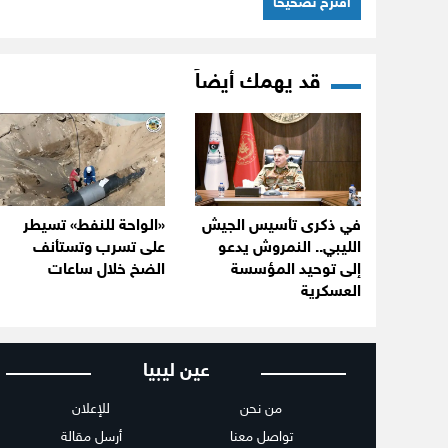
اقترح تصحيحاً
قد يهمك أيضاً
في ذكرى تأسيس الجيش
«الواحة للنفط» تسيطر
الليبي.. النمروش يدعو
على تسرب وتستأنف
إلى توحيد المؤسسة
الضخ خلال ساعات
العسكرية
عين ليبيا
من نحن
للإعلان
تواصل معنا
أرسل مقالة