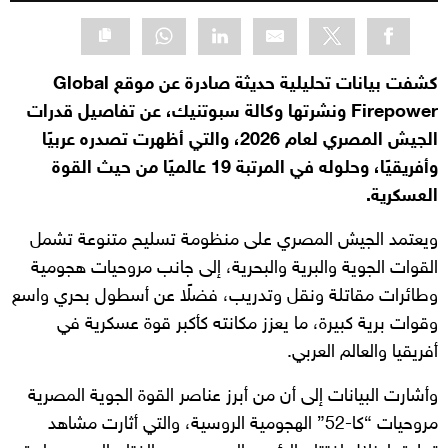
كشفت بيانات تحليلية حديثة صادرة عن موقع Global
Firepower ونشرتها وكالة سبوتنيك، عن تفاصيل قدرات
الجيش المصري لعام 2026، والتي أظهرت تصدره عربيًا
وأفريقيًا، وحلوله في المرتبة 19 عالميًا من حيث القوة
العسكرية.
ويعتمد الجيش المصري على منظومة تسليح متنوعة تشمل
القوات الجوية والبرية والبحرية، إلى جانب مروحيات هجومية
وطائرات مقاتلة ونقل وتدريب، فضلًا عن أسطول بحري واسع
وقوات برية كبيرة، ما يعزز مكانته كأكبر قوة عسكرية في
أفريقيا والعالم العربي.
وأشارت البيانات إلى أن من أبرز عناصر القوة الجوية المصرية
مروحيات “كا-52” الهجومية الروسية، والتي أثارت مشاهد