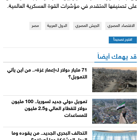
على تصنيفها المتقدم في مؤشرات القوة العسكرية العالمية.
الاقتصاد المصري
الجيش المصري
الدول العربية
مصر
اقترح تصحيحاً
قد يهمك أيضاً
71 مليار دولار لـ«إعمار غزة».. من أين يأتي
التمويل؟
تمويل دولي جديد لسوريا.. 100 مليون
دولار للقطاع المالي و2.5 مليون
للمساعدات
التحالف البحري الجديد.. من يقوده وما