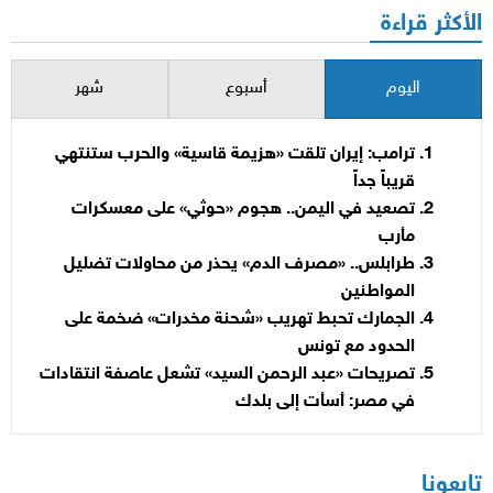
الأكثر قراءة
اليوم
أسبوع
شهر
ترامب: إيران تلقت «هزيمة قاسية» والحرب ستنتهي
قريباً جداً
تصعيد في اليمن.. هجوم «حوثي» على معسكرات
مأرب
طرابلس.. «مصرف الدم» يحذر من محاولات تضليل
المواطنين
الجمارك تحبط تهريب «شحنة مخدرات» ضخمة على
الحدود مع تونس
تصريحات «عبد الرحمن السيد» تشعل عاصفة انتقادات
في مصر: أسأت إلى بلدك
تابعونا