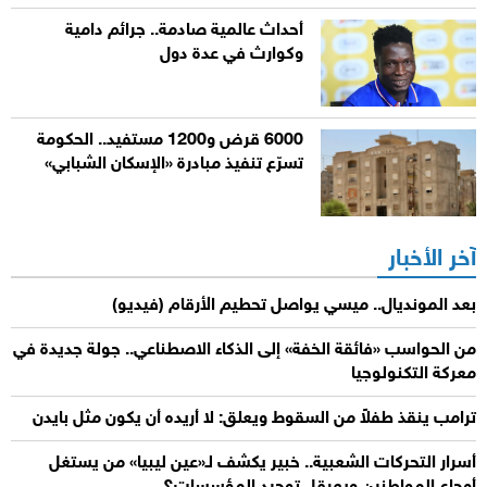
أحداث عالمية صادمة.. جرائم دامية
وكوارث في عدة دول
6000 قرض و1200 مستفيد.. الحكومة
تسرّع تنفيذ مبادرة «الإسكان الشبابي»
آخر الأخبار
بعد المونديال.. ميسي يواصل تحطيم الأرقام (فيديو)
من الحواسب «فائقة الخفة» إلى الذكاء الاصطناعي.. جولة جديدة في
معركة التكنولوجيا
ترامب ينقذ طفلاً من السقوط ويعلق: لا أريده أن يكون مثل بايدن
أسرار التحركات الشعبية.. خبير يكشف لـ«عين ليبيا» من يستغل