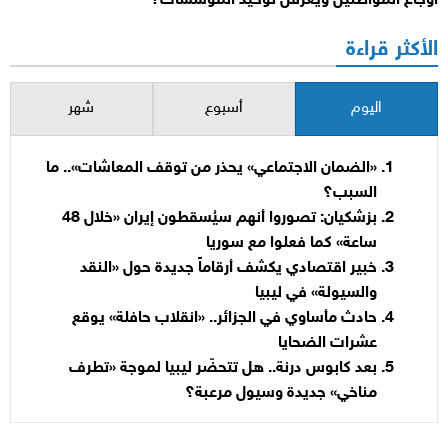
أوجاع المواطنين ويعرقل توحيد المؤسسات؟
الأكثر قراءة
اليوم
أسبوع
شهر
«الضمان الاجتماعي» يحذر من توقف المعاشات».. ما
السبب؟
بزشكيان: تصوروا أنهم سيُسقطون إيران «خلال 48
ساعة» كما فعلوا مع سوريا
خبير اقتصادي يكشف أرقاماً جديدة حول «النقد
والسيولة» في ليبيا
حادث مأساوي في الجزائر.. «انقلاب حافلة» يوقع
عشرات الضحايا
بعد كابوس درنة.. هل تتحضّر ليبيا لموجة «تطرف
مناخي» جديدة وسيول مرعبة؟