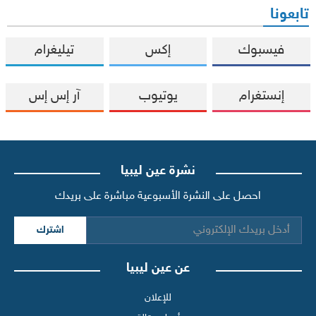
تابعونا
فيسبوك
إكس
تيليغرام
إنستغرام
يوتيوب
آر إس إس
نشرة عين ليبيا
احصل على النشرة الأسبوعية مباشرة على بريدك
اشترك
عن عين ليبيا
للإعلان