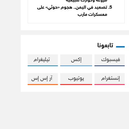
مروّعة وكوارث طبيعية
تصعيد في اليمن.. هجوم «حوثي» على
معسكرات مأرب
تابعونا
فيسبوك
إكس
تيليغرام
إنستغرام
يوتيوب
آر إس إس