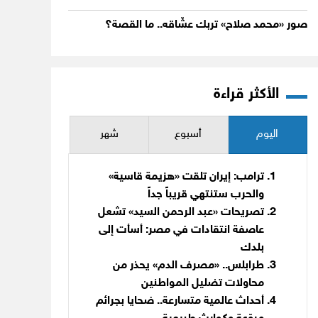
صور «محمد صلاح» تربك عشّاقه.. ما القصة؟
الأكثر قراءة
اليوم
أسبوع
شهر
ترامب: إيران تلقت «هزيمة قاسية»
والحرب ستنتهي قريباً جداً
تصريحات «عبد الرحمن السيد» تشعل
عاصفة انتقادات في مصر: أسأت إلى
بلدك
طرابلس.. «مصرف الدم» يحذر من
محاولات تضليل المواطنين
أحداث عالمية متسارعة.. ضحايا بجرائم