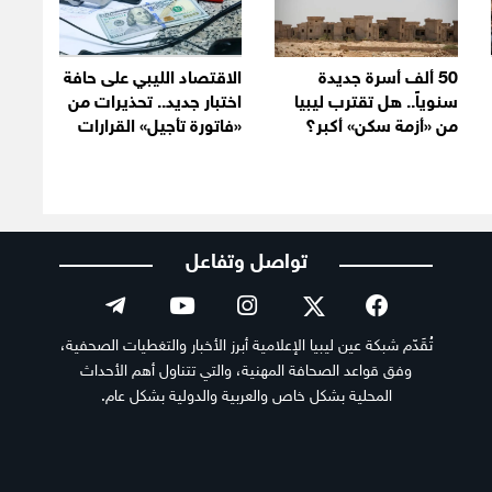
50 ألف أسرة جديدة
الاقتصاد الليبي على حافة
سنوياً.. هل تقترب ليبيا
اختبار جديد.. تحذيرات من
من «أزمة سكن» أكبر؟
«فاتورة تأجيل» القرارات
تواصل وتفاعل
تُقَدّم شبكة عين ليبيا الإعلامية أبرز الأخبار والتغطيات الصحفية،
وفق قواعد الصحافة المهنية، والتي تتناول أهم الأحداث
المحلية بشكل خاص والعربية والدولية بشكل عام.