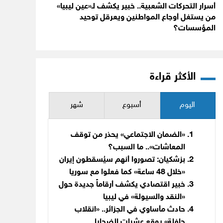
أسرار التحركات الشعبية.. خبير يكشف لـ«عين ليبيا»
من يستغل أوجاع المواطنين ويعرقل توحيد
المؤسسات؟
الأكثر قراءة
اليوم
أسبوع
شهر
«الضمان الاجتماعي» يحذر من توقف
المعاشات».. ما السبب؟
بزشكيان: تصوروا أنهم سيُسقطون إيران
«خلال 48 ساعة» كما فعلوا مع سوريا
خبير اقتصادي يكشف أرقاماً جديدة حول
«النقد والسيولة» في ليبيا
حادث مأساوي في الجزائر.. «انقلاب
حافلة» يوقع عشرات الضحايا