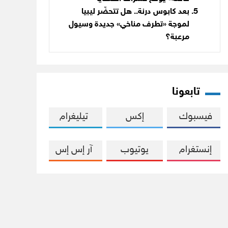
بعد كابوس درنة.. هل تتحضّر ليبيا
لموجة «تطرف مناخي» جديدة وسيول
مرعبة؟
تابعونا
فيسبوك
إكس
تيليغرام
إنستغرام
يوتيوب
آر إس إس