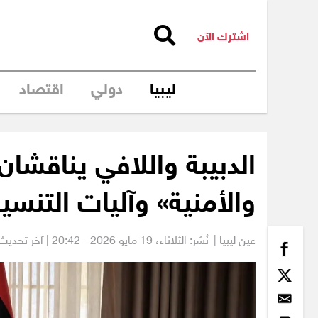
اشترك الآن
ليبيا
دولي
اقتصاد
الدبيبة واللافي يناقشا
والأمنية» وآليات التنسي
عين ليبيا |
نُشر: الثلاثاء،
19 مايو 2026 - 20:42
| آخر تحديث: 20 مايو 2026 - 3