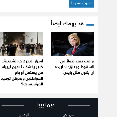
اقترح تصحيحاً
قد يهمك أيضاً
ترامب ينقذ طفلاً من
أسرار التحركات الشعبية..
السقوط ويعلق: لا أريده
خبير يكشف لـ«عين ليبيا»
أن يكون مثل بايدن
من يستغل أوجاع
المواطنين ويعرقل توحيد
المؤسسات؟
عين ليبيا
من نحن
للإعلان