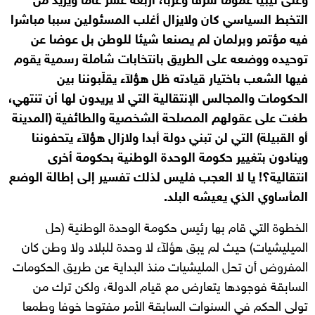
وعلى ليبيا عموما شرقا وغربا، أربعة عشر عاما ويزيد من
التخبط السياسي كان ولايزال أغلب المسئولين سببا مباشرا
فيه مؤتمر وبرلمان لم يصنعا شيئا للوطن بل عوضا عن
توحيده ووضعه على الطريق بانتخابات شاملة رسمية يقوم
فيها الشعب باختيار قيادته ظل هؤلآء يقلّبوننا بين
الحكومات والمجالس الإنتقالية التي لا يريدون لها أن تنتهي،
طغت على عقولهم المصلحة الشخصية والطائفية (المدينة
أو القبيلة) التي لن تبني دولة أبدا ولازال هؤلآء يتحفوننا
وينادون بتغيير حكومة الوحدة الوطنية بحكومة أخرى
انتقالية؟! يا لا العجب فليس لذلك تفسير إلى إطالة الوضع
المأساوي الذي يعيشه البلد.
الخطوة التي قام بها رئيس حكومة الوحدة الوطنية (حل
الميليشيات) حيث لم يبق هؤلآء لا وحدة للبلاد ولا وطن كان
المفروض أن تحل المليشيات منذ البداية عن طريق الحكومات
السابقة فوجودها يتعارض مع قيام الدولة، ولكن ترك من
تولى الحكم في السنوات السابقة الأمر مفتوحا خوفا وطمعا