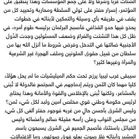
الشتات غربا وشرقا ولا على جمع المؤسسات وهذا ينطبق على
المؤتمر، إصرار حفتر على تولي السلطة ومحاربة وتحييد كل من
يقف في طريقه بأي وسيلة والتمكين لأبنائه في خطوات
يحذو فيها حدو القذافي فأصبح البرلمان برئيسه طوع أمره، في
ظل كل هذا التشتت والفراغ وضعف المسئولين وجدت الدُول
الأجنبية ضالتها في التدخل وفرض شروط ما أنزل الله بها من
سلطان من قبيل حقوق الملونين وملف الهجرة غير الشرعية
والمرأة وغيرها كثير؟
سيبقى غرب ليبيا يرزح تحت حكم الميليشيات ما لم يحل هؤلآء
كليا مهما كان الثمن ويتم إدماجهم في المجتمع فالدولة لا تُبنى
بالمشاعر، ولكنها تُبنى بالإخلاص والقوة والأمانة وهذا يحتاج
لرئيس حكومة وطني قوي مخلص أمين ولبد لكل شيء ثمن؟
وليس الشرق بأحسن حالٍ من غربه فوجود حفتر ألغى كل شيء
من مجلس النواب وعلى رأسه عقيلة صالح وأعضائه وليس
القبائل باستثناء فأصبح الجميع في الشرق يسبحون باسم
المشير وأبنائه فلا صوت يعلو فوق صوتهم، وما الاغتيالات