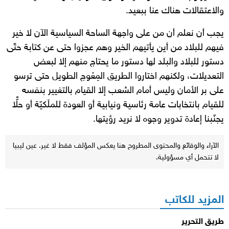
والاعتقالات هناك عنا ببعيد.
يجب أن نعلم أن من على واجهة الساحة السياسية الآن لا خير
فيهم للبلاد من أين يأتيهم الخير وهم عجزوا حتى عن كتابة حتّى
دستور للبلاد والبلد لها دستور ما يحتاج منهم إلا لبعض
التعديلات، ولكنهم اختاروا الطريق المِعْوج الطويل حتى ترسو
على بر الأمان وليس أمام الشعب إلا القيام بالتغيير بنفسه
للقيام بانتخابات عامة رئاسية ونيابية أو العودة للملَكيّة أو حلًّا
يجنّبنا إعادة تدوير وجوه لا نريد رؤيتها.
الآراء والوقائع والمحتوى المطروح هنا يعكس المؤلف فقط لا غير. عين ليبيا
لا تتحمل أي مسؤولية.
المزيد للكاتب
طريق التحرير