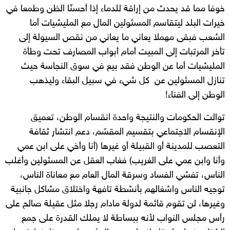
خوفا مما قد يحدث من إراقة للدماء إذا أحسنّا الظن وطمعا في
خيرات البلد ليتقاسم المسئولين المال مع المليشيات أما
الشعب فبقى مهملا يعاني ما يعاني من نقص السيولة إلى
تأخر المرتبات إلى المبيت أمام أبواب المصارف تحت وطأة
المليشيات أما عن الوطن فقد بيع في سوق النجاسة حيث
تنازل المسئولين عن كل شيء في سبيل البقاء وليذهب
الوطن إلى الفناء!
توالت الحكومات والنتيجة واحدة انقسام الوطن، تعميق
الإنقسام الاجتماعي بتقسيم المقسّم، دعم انتشار ثقافة
التعصب للمدينة أو القبيلة أو غيرها (أنا وأخي على ابن عمي
وأنا وابن عمي على الغريب) فغاب العقل عن المسئولين وأغلب
الناس، تفشي الفساد وسرقة المال العام مع معاناة الناس،
توجيه الناس واشغالهم بأنشطة تافهة واختلاق مشاكل جانبية
وغيرها، لن تقوم قائمة لدولة مادام رجلا مثل عقيلة صالح على
رأس مجلس النواب لأنه ببساطة لا يملك القدرة على جمع