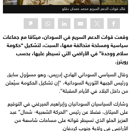
الأناضول
قائد قوات الدعم السريع محمد حمدان دقلو
وقعت قوات الدعم السريع في السودان، ميثاقا مع جماعات
سياسية ومسلحة متحالفة معها، السبت، لتشكيل “حكومة
سلام ووحدة” في الأراضي التي تسيطر عليها، بحسب
رويترز.
وقال السياسي السوداني الهادي إدريس، وهو مسؤول سابق
ورئيس الجبهة الثورية السودانية، “إن تشكيل الحكومة سيُعلن
من داخل البلاد في الأيام المقبلة”.
وشارك السياسيان السودانيان وإبراهيم الميرغني في التوقيع
على الميثاق، فضلا عن رئيس “الحركة الشعبية- شمال” عبد
العزيز الحلو الذي تسيطر قواته على مساحات شاسعة من
الأراضي في ولاية جنوب كردفان.