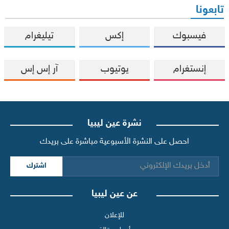
تابعونا
فيسبوك
إكس
تيليغرام
إنستغرام
يوتيوب
آر إس إس
نشرة عين ليبيا
احصل على النشرة الأسبوعية مباشرة على بريدك
اشترك
عن عين ليبيا
للإعلان