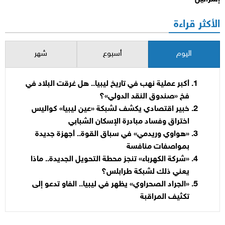
الأكثر قراءة
اليوم
أسبوع
شهر
أكبر عملية نهب في تاريخ ليبيا.. هل غرقت البلاد في
فخ «صندوق النقد الدولي»؟
خبير اقتصادي يكشف لشبكة «عين ليبيا» كواليس
اختراق وفساد مبادرة الإسكان الشبابي
«هواوي وريدمي» في سباق القوة.. أجهزة جديدة
بمواصفات منافسة
«شركة الكهرباء» تنجز محطة التحويل الجديدة.. ماذا
يعني ذلك لشبكة طرابلس؟
«الجراد الصحراوي» يظهر في ليبيا.. الفاو تدعو إلى
تكثيف المراقبة