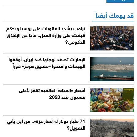
قد يهمك أيضاً
ترامب يشدد العقوبات على روسيا ويحكم
قبضته على وزارة العدل.. ماذا عن الإغلاق
الحكومي؟
الإمارات تصعّد لهجتها ضدّ إيران: أوقفوا
الهجمات وافتحوا «مضيق هرمز» فوراً
أسعار «الغذاء» العالمية تقفز لأعلى
مستوى منذ 2023
71 مليار دولار لـ«إعمار غزة».. من أين يأتي
التمويل؟