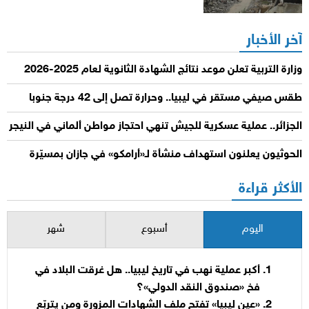
آخر الأخبار
وزارة التربية تعلن موعد نتائج الشهادة الثانوية لعام 2025-2026
طقس صيفي مستقر في ليبيا.. وحرارة تصل إلى 42 درجة جنوبا
الجزائر.. عملية عسكرية للجيش تنهي احتجاز مواطن ألماني في النيجر
الحوثيون يعلنون استهداف منشأة لـ«أرامكو» في جازان بمسيّرة
الأكثر قراءة
اليوم
أسبوع
شهر
أكبر عملية نهب في تاريخ ليبيا.. هل غرقت البلاد في
فخ «صندوق النقد الدولي»؟
«عين ليبيا» تفتح ملف الشهادات المزورة ومن يتربّع