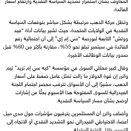
المخاوف بشأن استمرار تشديد السياسة النقدية وارتفاع أسعار
الفائدة.
وتظل حركة الذهب مرتبطة بشكل مباشر بتوقعات السياسة
النقدية في الولايات المتحدة، حيث تشير بيانات أداة “فيد
ووتش” التابعة لبورصة “سي إم إي” إلى أن احتمالية رفع
الفائدة في سبتمبر تبلغ نحو 55%، مقارنة بأكثر من 60% قبل
صدور بيانات الوظائف الأخيرة.
وقال كبير محللي السوق في مؤسسة “كيه سي إم تريد” تيم
واترر إن قوة الدولار ما زالت تمثل عامل ضغط على أسعار
الذهب، مشيرًا إلى أن الأسواق تترقب محضر اجتماع اللجنة
الفيدرالية للسوق المفتوحة هذا الأسبوع بحثًا عن إشارات
أوضح بشأن مسار السياسة النقدية.
وأضاف واترر أن المستثمرين يترقبون مؤشرات حول مدى ميل
أعضاء الاحتياطي الفيدرالي نحو التشديد النقدي أو الاتجاه إلى
التيسير خلال الفترة المقبلة.