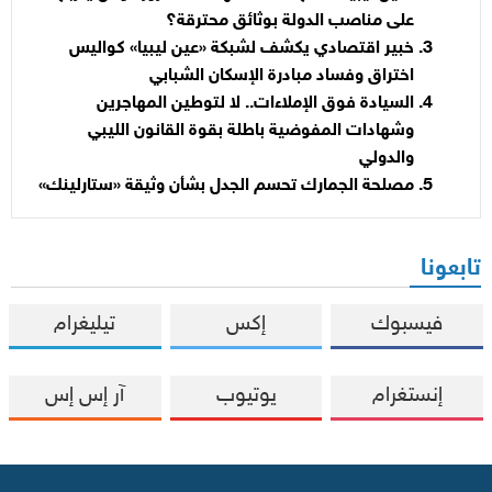
على مناصب الدولة بوثائق محترقة؟
خبير اقتصادي يكشف لشبكة «عين ليبيا» كواليس
اختراق وفساد مبادرة الإسكان الشبابي
السيادة فوق الإملاءات.. لا لتوطين المهاجرين
وشهادات المفوضية باطلة بقوة القانون الليبي
والدولي
مصلحة الجمارك تحسم الجدل بشأن وثيقة «ستارلينك»
تابعونا
فيسبوك
إكس
تيليغرام
إنستغرام
يوتيوب
آر إس إس