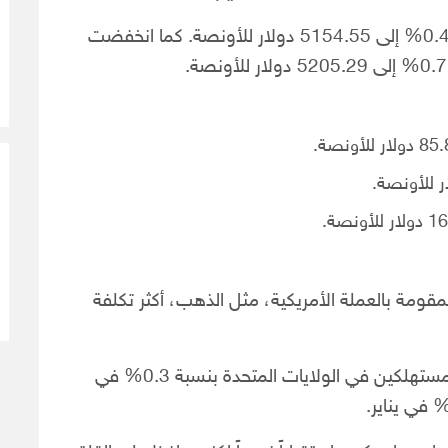
وهبط سعر الذهب في المعاملات الفورية بنسبة 0.42% إلى 5154.55 دولار للأونصة. كما انخفضت
0.2%، ما جعل السلع المقومة بالعملة الأمريكية، مثل الذهب، أكثر تكلفة
وبالنسبة للبيانات الاقتصادية، ارتفع مؤشر أسعار المستهلكين في الولايات المتحدة بنسبة 0.3% في