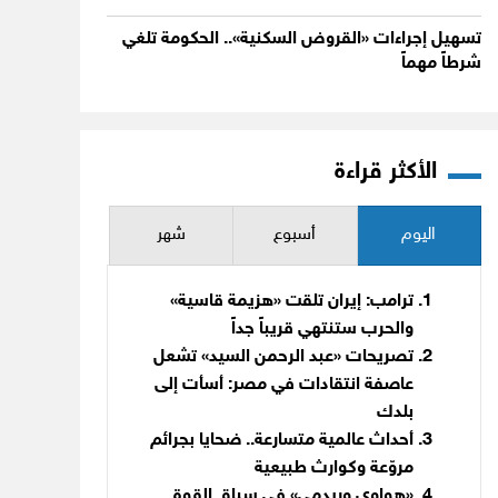
تسهيل إجراءات «القروض السكنية».. الحكومة تلغي
شرطاً مهماً
الأكثر قراءة
اليوم
أسبوع
شهر
ترامب: إيران تلقت «هزيمة قاسية»
والحرب ستنتهي قريباً جداً
تصريحات «عبد الرحمن السيد» تشعل
عاصفة انتقادات في مصر: أسأت إلى
بلدك
أحداث عالمية متسارعة.. ضحايا بجرائم
مروّعة وكوارث طبيعية
«هواوي وريدمي» في سباق القوة..