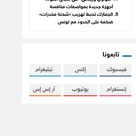
أجهزة جديدة بمواصفات منافسة
الجمارك تحبط تهريب «شحنة مخدرات»
ضخمة على الحدود مع تونس
تابعونا
فيسبوك
إكس
تيليغرام
إنستغرام
يوتيوب
آر إس إس