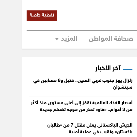
تغطية خاصة
صحافة المواطن
المزيد
آخر الأخبار
زلزال يهز جنوب غربي الصين.. قتيل و6 مصابين في
سيتشوان
أسعار الغذاء العالمية تقفز إلى أعلى مستوى منذ أكثر
من 3 أعوام.. «فاو» تحذر من موجة تضخم جديدة
الجيش الباكستاني يعلن مقتل 7 من «طالبان
باكستان» ونقيب في عملية أمنية