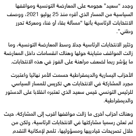
وجدد “سعيد” هجومه على المعارضة التونسية ومواقفها
السياسية من المسار الذي أقره منذ 25 يوليو 2021، ووصف
الانتخابات الرئاسية بأنها “مسألة بقاء أو فناء ومعركة تحرر
وطني”.
وتثير الانتخابات الرئاسية جدلا وسط المعارضة التونسية، وما
زالت المواقف متباينة حولها وهناك انقسامات داخل المعارضة
ما يؤشر ربما لضعف مراهنة على الفوز في هذه الانتخابات.
الأحزاب اليسارية والديمقراطية حسمت الأمر نهائيا واعتبرت
مجرد المشاركة في الانتخابات هي تكريس للمسار السياسي
للرئيس التونسي قيس سعيد الذي تعتبره انقلابا على الدستور
والديمقراطية.
وهناك أحزاب أخرى ما زالت مواقفها أقرب إلى المشاركة، حيث
لم تعلن رسميا مشاركتها في الانتخابات الرئاسية، ولكن من
خلال تصريحات قيادييها ومسؤوليها، تلمح لإمكانية التقدم