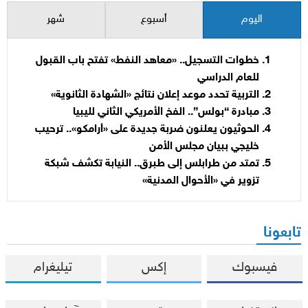
اليوم
أسبوع
شهر
خطوات التسجيل.. «معاهد النفط» تفتح باب القبول
للعام الدراسي
التربية تحدد موعد إعلان نتائج «الشهادة الثانوية»
مبادرة “بولس”.. الفخ الأمريكي الثاني لليبيا
الحوثيون يعلنون ضربة جديدة على «أرامكو».. ترحيب
خليجي ببيان مجلس الأمن
تمتد من طرابلس إلى طبرق.. النيابة تكشف شبكة
تزوير في «الأحوال المدنية»
تابعونا
فيسبوك
إكس
تيليغرام