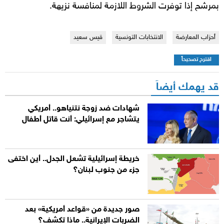
بمرشح إذا توفرت الشروط اللازمة لمنافسة نزيهة.
أحزاب المعارضة
الانتخابات التونسية
قيس سعيد
اقترح تصحيحاً
قد يهمك أيضاً
شهادات ضد زوجة نتنياهو.. أمريكي
يتشاجر مع إسرائيلي: أنت قاتل أطفال
خريطة إسرائيلية تشعل الجدل.. أين اختفى
جزء من جنوب لبنان؟
صور جديدة من «قواعد أمريكية» بعد
الضربات الإيرانية.. ماذا تكشف؟