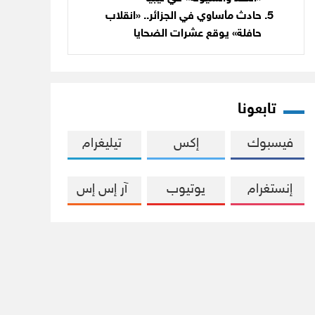
حادث مأساوي في الجزائر.. «انقلاب
حافلة» يوقع عشرات الضحايا
تابعونا
فيسبوك
إكس
تيليغرام
إنستغرام
يوتيوب
آر إس إس