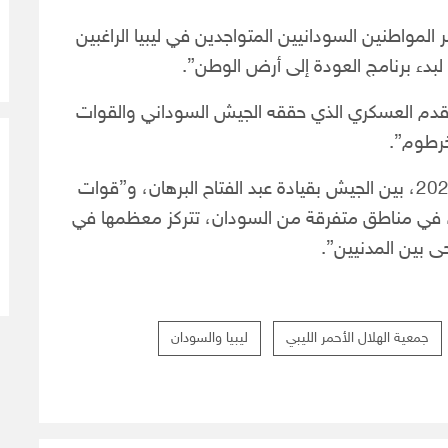
المواطنين السودانيين المتواجدين في ليبيا الراغبين
لبدء برنامج العودة إلى أرض الوطن”.
لتقدم العسكري الذي حققه الجيش السوداني والقوات
خرطوم”.
هذا “واندلعت الحرب في السودان، في 15 أبريل 2023، بين الجيش بقيادة عبد الفتاح البرهان، و”قوات
، في مناطق متفرقة من السودان، تتركز معظمها في
ى بين المدنيين”.
جمعية الهلال الأحمر الليبي
ليبيا والسودان