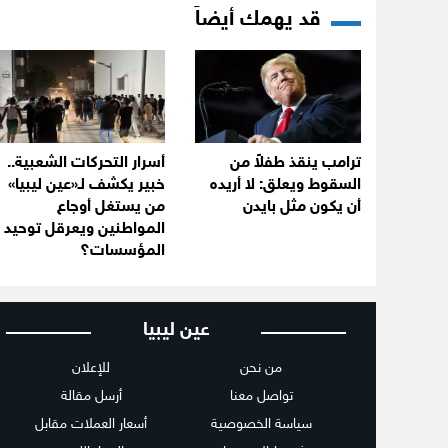
قد يهمك أيضاً
ترامب ينقذ طفلاً من
أسرار التحركات الشعبية..
السقوط ويعلق: لا أريده
خبير يكشف لـ«عين ليبيا»
أن يكون مثل بايدن
من يستغل أوجاع
المواطنين ويعرقل توحيد
المؤسسات؟
عين ليبيا
من نحن
للإعلان
تواصل معنا
أرسل مقالة
سياسة الخصوصية
أسعار العملات مقابل