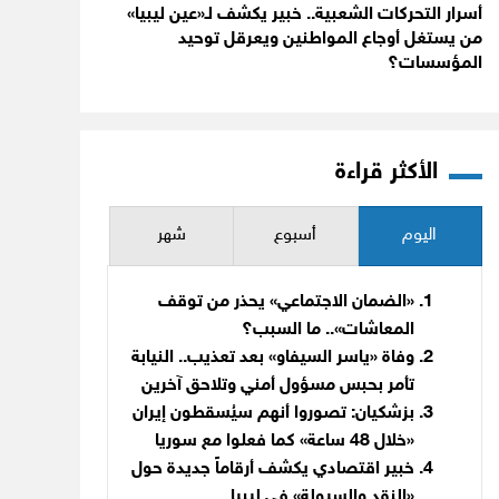
أسرار التحركات الشعبية.. خبير يكشف لـ«عين ليبيا»
من يستغل أوجاع المواطنين ويعرقل توحيد
المؤسسات؟
الأكثر قراءة
اليوم
أسبوع
شهر
«الضمان الاجتماعي» يحذر من توقف
المعاشات».. ما السبب؟
وفاة «ياسر السيفاو» بعد تعذيب.. النيابة
تأمر بحبس مسؤول أمني وتلاحق آخرين
بزشكيان: تصوروا أنهم سيُسقطون إيران
«خلال 48 ساعة» كما فعلوا مع سوريا
خبير اقتصادي يكشف أرقاماً جديدة حول
«النقد والسيولة» في ليبيا