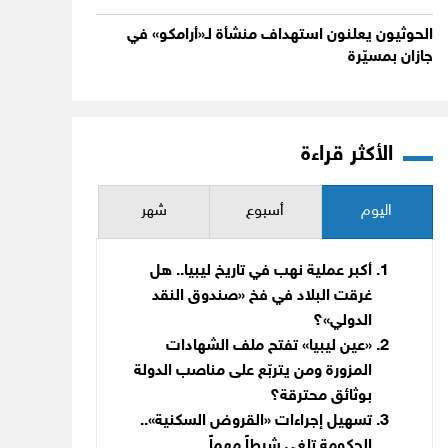
الحوثيون يعلنون استهداف منشأة لـ«أرامكو» في
جازان بمسيّرة
الأكثر قراءة
اليوم
أسبوع
شهر
أكبر عملية نهب في تاريخ ليبيا.. هل
غرقت البلاد في فخ «صندوق النقد
الدولي»؟
«عين ليبيا» تفتح ملف الشهادات
المزورة ومن يتربّع على مناصب الدولة
بوثائق محترقة؟
تسهيل إجراءات «القروض السكنية»..
الحكومة تلغي شرطاً مهماً