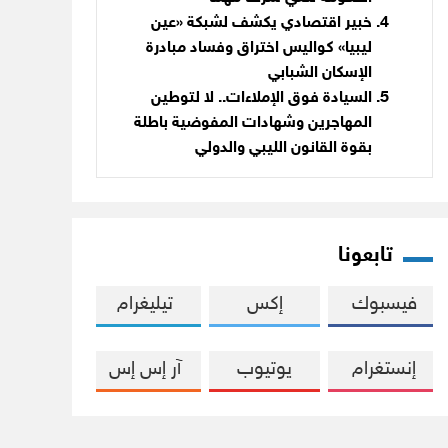
خبير اقتصادي يكشف لشبكة «عين
ليبيا» كواليس اختراق وفساد مبادرة
الإسكان الشبابي
السيادة فوق الإملاءات.. لا لتوطين
المهاجرين وشهادات المفوضية باطلة
بقوة القانون الليبي والدولي
تابعونا
فيسبوك
إكس
تيليغرام
إنستغرام
يوتيوب
آر إس إس