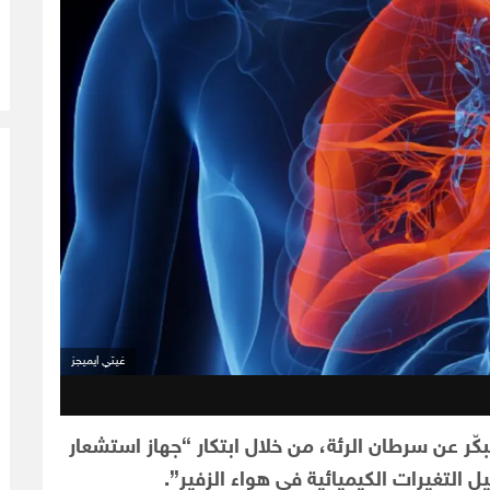
غيتي ايميجز
كّر عن سرطان الرئة
،
من خلال ابتكار “جهاز استشعار
لتغيرات الكيميائية في هواء الزفير”.