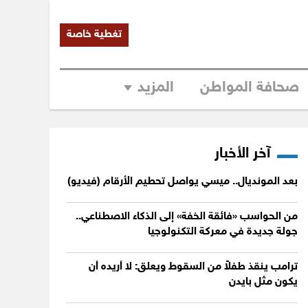
تغطية خاصة
صحافة المواطن
المزيد
آخر الأخبار
بعد المونديال.. ميسي يواصل تحطيم الأرقام (فيديو)
من الحواسب «فائقة الخفة» إلى الذكاء الاصطناعي..
جولة جديدة في معركة التكنولوجيا
ترامب ينقذ طفلاً من السقوط ويعلق: لا أريده أن
يكون مثل بايدن