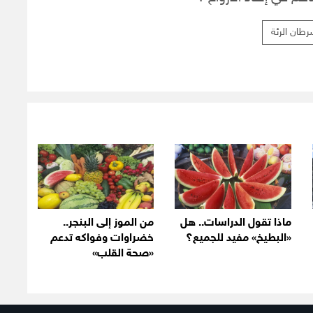
رطان الرئة
ماذا تقول الدراسات.. هل
من الموز إلى البنجر..
«البطيخ» مفيد للجميع؟
خضراوات وفواكه تدعم
«صحة القلب»