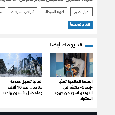
أخبار الصين
أدوية السرطان
أمراض السرطان
س
اقترح تصحيحاً
قد يهمك أيضاً
الصحة العالمية تحذّر:
ألمانيا تسجل صدمة
«إيبولا» ينتشر في
مناخية.. نحو 10 آلاف
الكونغو أسرع من جهود
وفاة خلال «أسبوع واحد»
الاحتواء