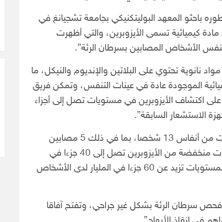
ره باحثو المعهد البوليتكنيكي بجامعة تشجيانغ في
ادة كيميائية تسمى الأيزوبرين، والتي أظهرت
نفس الأشخاص المصابين بسرطان الرئة”.
د نانوية تحتوي على البلاتين والإنديوم والنيكل، ما
كيميائية الموجودة عادة في عينات التنفس، وتمكن فريق
لى اكتشاف الأيزوبرين في مستويات تصل إلى أجزاء
زة الاستشعار السابقة”.
وبحسب الصحيفة، “ففي اختبارات أجريت على عينات من أنفاس 13 شخصا، بما في ذلك 5 مصابين
بسرطان الرئة، نجح المستشعر في اكتشاف مستويات منخفضة من الأيزوبرين تصل إلى 40 جزءا في
المليار لدى الأشخاص المصابين بالسرطان، مقارنة بمستويات تزيد عن 60 جزءا في المليار لدى الأشخاص
 فحص سرطان الرئة بشكل غير جراحي، وتفتح آفاقا
م في إنقاذ الأرواح”.