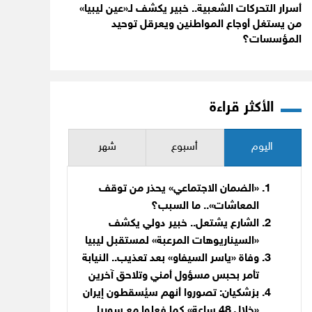
أسرار التحركات الشعبية.. خبير يكشف لـ«عين ليبيا»
من يستغل أوجاع المواطنين ويعرقل توحيد
المؤسسات؟
الأكثر قراءة
اليوم
أسبوع
شهر
«الضمان الاجتماعي» يحذر من توقف
المعاشات».. ما السبب؟
الشارع يشتعل.. خبير دولي يكشف
«السيناريوهات المرعبة» لمستقبل ليبيا
وفاة «ياسر السيفاو» بعد تعذيب.. النيابة
تأمر بحبس مسؤول أمني وتلاحق آخرين
بزشكيان: تصوروا أنهم سيُسقطون إيران
«خلال 48 ساعة» كما فعلوا مع سوريا