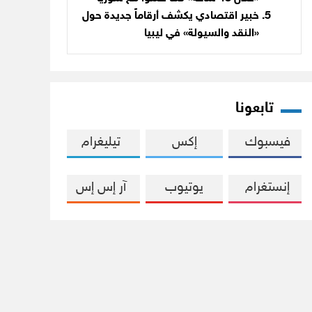
خبير اقتصادي يكشف أرقاماً جديدة حول
«النقد والسيولة» في ليبيا
تابعونا
فيسبوك
إكس
تيليغرام
إنستغرام
يوتيوب
آر إس إس