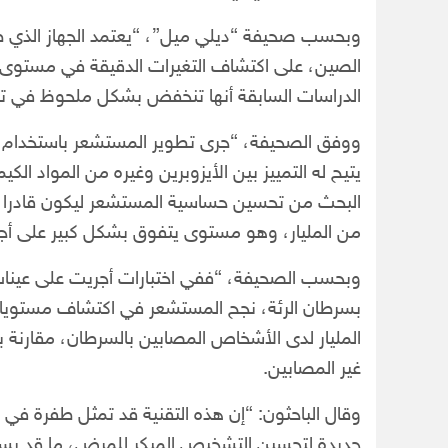
وبحسب صحيفة “ديلي ميل”، “يعتمد الجهاز الذي طو
الصين، على اكتشاف التغيرات الدقيقة في مستوى م
الدراسات السابقة أنها تنخفض بشكل ملحوظ في ت
ووفق الصحيفة، “جرى تطوير المستشعر باستخدام موا
يتيح له التمييز بين الأيزوبرين وغيره من المواد ال
البحث من تحسين حساسية المستشعر ليكون قادرا ع
من المليار، وهو مستوى يتفوق بشكل كبير على أجه
غير المصابين.
وقال الباحثون: “إن هذه التقنية قد تمثل طفرة في
جديدة لتحسين التشخيص المبكر للمرض، ما قد يساه