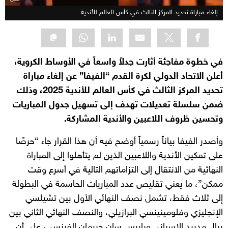
إلغاء مباراة تحديد المركز الثالث في كأس العالم للأندية
في خطوة مفاجئة أثارت جدلاً واسعاً في الأوساط الكروية،
أعلن الاتحاد الدولي لكرة القدم “الفيفا” عن إلغاء مباراة
تحديد المركز الثالث في كأس العالم للأندية 2025، وذلك
ضمن سلسلة تعديلات تهدف إلى تسهيل جدول المباريات
وتحسين ظروف اللاعبين والأندية المشاركة.
وأصدر الفيفا بياناً رسمياً أوضح فيه أن هذا القرار جاء “حرصًا
على تمكين الأندية واللاعبين الذين لم يتأهلوا إلى المباراة
النهائية من الانتقال إلى التزاماتهم التالية في أسرع وقت
ممكن”، ما يعني تقليص عدد المباريات الحاسمة في البطولة
إلى ثلاث فقط، تشمل نصف النهائي الأول بين تشيلسي
الإنجليزي وفلومينينسي البرازيلي، والنصف النهائي الثاني بين
ريال مدريد الإسباني وباريس سان جيرمان الفرنسي، على أن