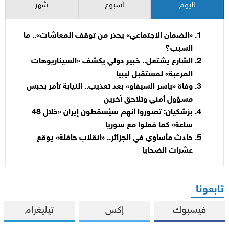
اليوم
أسبوع
شهر
«الضمان الاجتماعي» يحذر من توقف المعاشات».. ما
السبب؟
الشارع يشتعل.. خبير دولي يكشف «السيناريوهات
المرعبة» لمستقبل ليبيا
وفاة «ياسر السيفاو» بعد تعذيب.. النيابة تأمر بحبس
مسؤول أمني وتلاحق آخرين
بزشكيان: تصوروا أنهم سيُسقطون إيران «خلال 48
ساعة» كما فعلوا مع سوريا
حادث مأساوي في الجزائر.. «انقلاب حافلة» يوقع
عشرات الضحايا
تابعونا
فيسبوك
إكس
تيليغرام