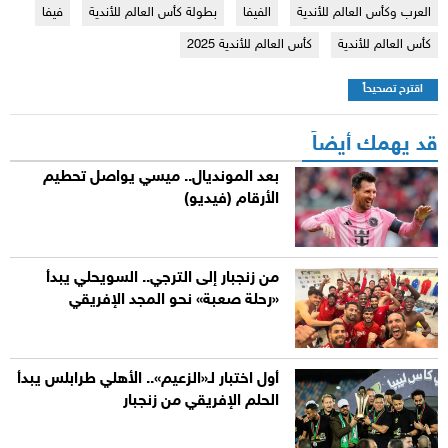
العرب وكأس العالم للأندية
الفيفا
بطولة كأس العالم للأندية
فيفا
كأس العالم للأندية
كأس العالم للأندية 2025
اقترح تصحيحاً
قد يهمك أيضاً
بعد المونديال.. ميسي يواصل تحطيم
الأرقام (فيديو)
من زنجبار إلى الترجي.. السويحلي يبدأ
«رحلة صعبة» نحو المجد الإفريقي
أول اختبار لـ«الزعيم».. الأهلي طرابلس يبدأ
الحلم الإفريقي من زنجبار