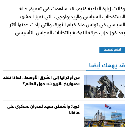
وكانت زيارة الداعية غنيم، قد ساهمت في تعميق حالة
الاستقطاب السياسي والإيديولوجي، التي تميز المشهد
السياسي في تونس منذ قيام الثورة، والتي زادت حدتها أكثر
بعد فوز حزب حركة النهضة بانتخابات المجلس التأسيسي.
اقترح تصحيحاً
قد يهمك أيضاً
من أوكرانيا إلى الشرق الأوسط.. لماذا تنفد
«صواريخ باتريوت» حول العالم؟
كوبا: واشنطن تمهد لعدوان عسكري على
هافانا