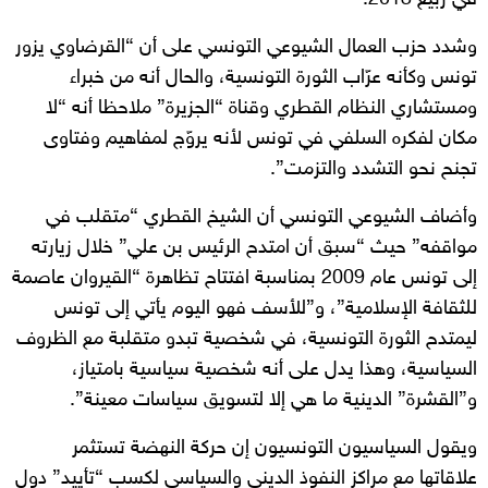
وشدد حزب العمال الشيوعي التونسي على أن “القرضاوي يزور
تونس وكأنه عرّاب الثورة التونسية، والحال أنه من خبراء
ومستشاري النظام القطري وقناة “الجزيرة” ملاحظا أنه “لا
مكان لفكره السلفي في تونس لأنه يروّج لمفاهيم وفتاوى
تجنح نحو التشدد والتزمت”.
وأضاف الشيوعي التونسي أن الشيخ القطري “متقلب في
مواقفه” حيث “سبق أن امتدح الرئيس بن علي” خلال زيارته
إلى تونس عام 2009 بمناسبة افتتاح تظاهرة “القيروان عاصمة
للثقافة الإسلامية”، و”للأسف فهو اليوم يأتي إلى تونس
ليمتدح الثورة التونسية، في شخصية تبدو متقلبة مع الظروف
السياسية، وهذا يدل على أنه شخصية سياسية بامتياز،
و”القشرة” الدينية ما هي إلا لتسويق سياسات معينة”.
ويقول السياسيون التونسيون إن حركة النهضة تستثمر
علاقاتها مع مراكز النفوذ الديني والسياسي لكسب “تأييد” دول