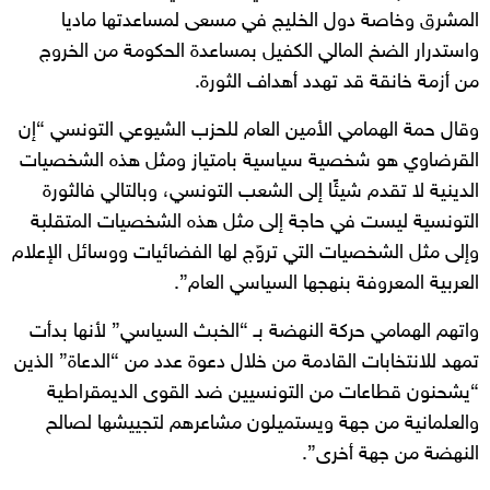
المشرق وخاصة دول الخليج في مسعى لمساعدتها ماديا
واستدرار الضخ المالي الكفيل بمساعدة الحكومة من الخروج
من أزمة خانقة قد تهدد أهداف الثورة.
وقال حمة الهمامي الأمين العام للحزب الشيوعي التونسي “إن
القرضاوي هو شخصية سياسية بامتياز ومثل هذه الشخصيات
الدينية لا تقدم شيئًا إلى الشعب التونسي، وبالتالي فالثورة
التونسية ليست في حاجة إلى مثل هذه الشخصيات المتقلبة
وإلى مثل الشخصيات التي تروّج لها الفضائيات ووسائل الإعلام
العربية المعروفة بنهجها السياسي العام”.
واتهم الهمامي حركة النهضة بـ “الخبث السياسي” لأنها بدأت
تمهد للانتخابات القادمة من خلال دعوة عدد من “الدعاة” الذين
“يشحنون قطاعات من التونسيين ضد القوى الديمقراطية
والعلمانية من جهة ويستميلون مشاعرهم لتجييشها لصالح
النهضة من جهة أخرى”.