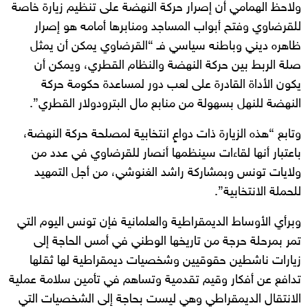
ولاحظ الهمامي أن إصرار حركة النهضة على تنظيم زيارة خاصة
للقرضاوي وفتح أبواب المساجد ومنابرها أمامه هو إصرار
ظاهره ديني وباطنه سياسي فـ “القرضاوي يمكن أن يمثل
صلة الربط بين حركة النهضة والنظام القطري، ويمكن أن
يكون الأداة القادرة على لعب دور لمساعدة حكومة حركة
النهضة للنهل بسهولة من منابع مال البترودولار القطري”.
وتابع “هذه الزيارة ذات دواعٍ انتخابية لمصلحة حركة النهضة،
باعتبار أنها لقاءات سينظمها أنصار للقرضاوي في عدد من
ولايات تونس وبمشاركة راشد الغنوشي، من أجل التمهيد
للحملة الانتخابية”.
وبرأي الأوساط الديمقراطية والعلمانية فإن تونس اليوم التي
تمر بمرحلة حرجة من تاريخها الوطني في أمس الحاجة إلى
زيارات ناشطين حقوقيين وشخصيات ديمقراطية لها ثقلها
تدافع عن أفكار وقيم تقدمية وتساهم في تأمين سلامة عملية
الانتقال الديمقراطي وهي ليست بحاجة إلى الشخصيات التي