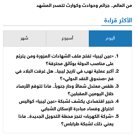
من العالم.. جرائم وحوادث وكوارث تتصدر المشهد
الأكثر قراءة
اليوم
أسبوع
شهر
«عين ليبيا» تفتح ملف الشهادات المزورة ومن يتربّع
على مناصب الدولة بوثائق محترقة؟
أكبر عملية نهب في تاريخ ليبيا.. هل غرقت البلاد في
فخ «صندوق النقد الدولي»؟
طقس معتدل شمالاً وحار جنوباً.. ماذا تتوقع الأرصاد
خلال اليومين المقبلين؟
خبير اقتصادي يكشف لشبكة «عين ليبيا» كواليس
اختراق وفساد مبادرة الإسكان الشبابي
«شركة الكهرباء» تنجز محطة التحويل الجديدة.. ماذا
يعني ذلك لشبكة طرابلس؟