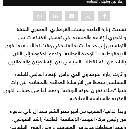
رجلا دين يمتهنان السياسة
تسببت زيارة الداعية يوسف القرضاوي، المصري المنشأ
والقطري الإقامة والجنسية، في تعميق الاختلافات بين
التونسيين إلى حد ما يشبه الفتنة في وقت تطالب فيه القوى
الديمقراطية بـ “الوحدة الوطنية” وتدعو الحكومة إلى النأي
بالبلاد عن الاستقطاب السياسي بين الإسلاميين والعلمانيين.
وأثارت زيارة القرضاوي الذي يرأس الإتحاد العالمي للعلماء
المسلمين سخطا في الأوساط الحداثية والعلمانية التي رأت
فيها “صك غفران لحركة النهضة” ودعما لها على حساب القوى
الفكرية والسياسية المعارضة.
وبدأ الداعية المقرب من أمير قطر الشخ حمد ال ثاني بدعوة
من رئيس حركة النهضة الإسلامية الحاكمة راشد الغنوشي،
وسط احتجاجات عديد من الحقوقيين، ومن القوى العلمانية