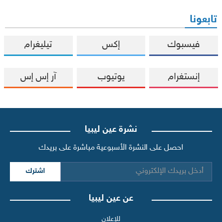
تابعونا
فيسبوك
إكس
تيليغرام
إنستغرام
يوتيوب
آر إس إس
نشرة عين ليبيا
احصل على النشرة الأسبوعية مباشرة على بريدك
اشترك
عن عين ليبيا
للإعلان