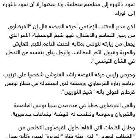
تعود بالثورة إلى مفاهيم متخلفة، ولا يمكنها إلا أن تعود بالثورة
إلى الوراء.
لكن مدير المكتب الإعلامي لحركة النهضة قال إن “القرضاوي
من رموز التسامح والاعتدال، فهو شيخ الوسطية، الأمر الذي
يجعل من زيارته لتونس بمثابة الحدث الداعم لقيم التعايش
والحرية وقبول الآخر المخالف، والرجل ينأى بنفسه عن التدخل
في الشأن التونسي”.
وحرص رئيس حركة النهضة راشد الغنوشي شخصيا على ترتيب
برنامج زيارة القرضاوي ووصفه لدى استقباله في مطار تونس
قرطاج الدولي بأنه “شيخ الثوريين”.
وألقى القرضاوي خطبا في عدة مدن منها تونس العاصمة
والقيروان وسوسة ونظمت له النهضة اجتماعات جماهيرية.
وخلال الكلمات التي ألقاها حاول القرضاوي التخلص من
“الخطاب الوهابي” الذي تبثه قناة “الجزيرة” ليبدو وكأنه يعدل