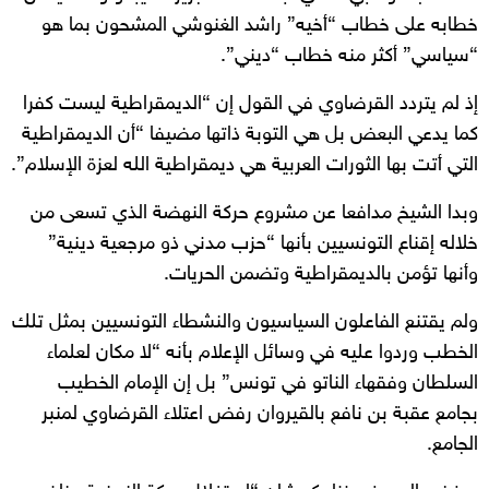
خطابه على خطاب “أخيه” راشد الغنوشي المشحون بما هو
“سياسي” أكثر منه خطاب “ديني”.
إذ لم يتردد القرضاوي في القول إن “الديمقراطية ليست كفرا
كما يدعي البعض بل هي التوبة ذاتها مضيفا “أن الديمقراطية
التي أتت بها الثورات العربية هي ديمقراطية الله لعزة الإسلام”.
وبدا الشيخ مدافعا عن مشروع حركة النهضة الذي تسعى من
خلاله إقناع التونسيين بأنها “حزب مدني ذو مرجعية دينية”
وأنها تؤمن بالديمقراطية وتضمن الحريات.
ولم يقتنع الفاعلون السياسيون والنشطاء التونسيين بمثل تلك
الخطب وردوا عليه في وسائل الإعلام بأنه “لا مكان لعلماء
السلطان وفقهاء الناتو في تونس” بل إن الإمام الخطيب
بجامع عقبة بن نافع بالقيروان رفض اعتلاء القرضاوي لمنبر
الجامع.