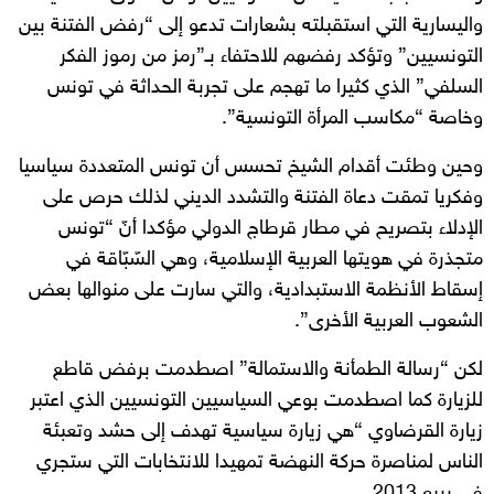
واليسارية التي استقبلته بشعارات تدعو إلى “رفض الفتنة بين
التونسيين” وتؤكد رفضهم للاحتفاء بـ”رمز من رموز الفكر
السلفي” الذي كثيرا ما تهجم على تجربة الحداثة في تونس
وخاصة “مكاسب المرأة التونسية”.
وحين وطئت أقدام الشيخ تحسس أن تونس المتعددة سياسيا
وفكريا تمقت دعاة الفتنة والتشدد الديني لذلك حرص على
الإدلاء بتصريح في مطار قرطاج الدولي مؤكدا أنّ “تونس
متجذرة في هويتها العربية الإسلامية، وهي السّبّاقة في
إسقاط الأنظمة الاستبدادية، والتي سارت على منوالها بعض
الشعوب العربية الأخرى”.
لكن “رسالة الطمأنة والاستمالة” اصطدمت برفض قاطع
للزيارة كما اصطدمت بوعي السياسيين التونسيين الذي اعتبر
زيارة القرضاوي “هي زيارة سياسية تهدف إلى حشد وتعبئة
الناس لمناصرة حركة النهضة تمهيدا للانتخابات التي ستجري
في ربيع 2013.