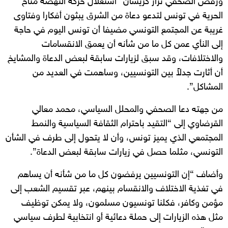
ورفض الصحفي نزار كريشان “استغلال حركة النهضة مناخ
الحرية في تونس لتدعو دعاة من الشرق يبثون أفكارا وفتاوى
غريبة عن المجتمع التونسي مضيفا أن تونس اليوم في حاجة
إلى النأي عمن كل ما من شأنه أن يعمق الانقسامات
والاختلافات، وقد سبق لزيارات سابقة لبعض الدعاة والمشايخ
أن أثارت جدلاً بين التونسيين، وساهمت في العديد من
المشاكل”.
من جهته دعا الصحفي والمحلل السياسي، محمد معالي
القرضاوي إلى “التقيد باحترام الثقافة السياسية والنمط
المجتمعي الذي يميز تونس، وأن لا يتحول إلى طرف في الشأن
التونسي، مثلما حصل في زيارات سابقة لبعض الدعاة”.
وأضاف “إن التونسيين يرفضون كل ما من شأنه أن يساهم
في تغذية الاختلاف والانقسام بينهم، عبر تقسيم الشعب إلى
مؤمن وكافر، فكلنا تونسيون مسلمون، ولا يمكن توظيف
مثل هذه الزيارات إلى حملة دعائية أو انتخابية لطرف سياسي