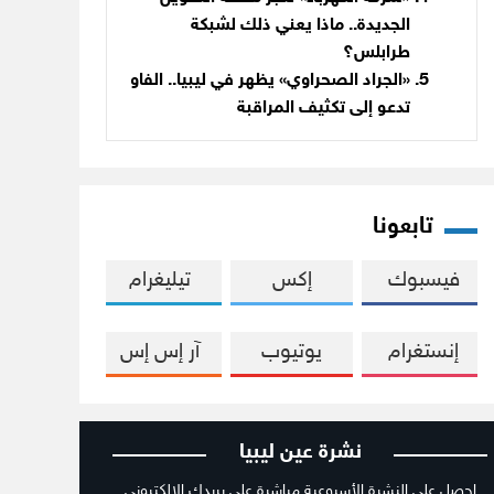
الجديدة.. ماذا يعني ذلك لشبكة
طرابلس؟
«الجراد الصحراوي» يظهر في ليبيا.. الفاو
تدعو إلى تكثيف المراقبة
تابعونا
فيسبوك
إكس
تيليغرام
إنستغرام
يوتيوب
آر إس إس
نشرة عين ليبيا
احصل على النشرة الأسبوعية مباشرة على بريدك الالكتروني