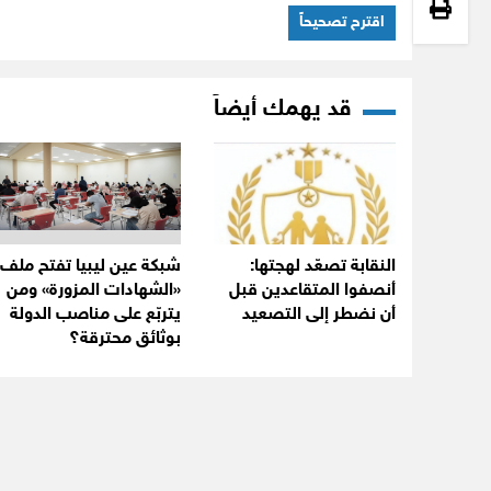
اقترح تصحيحاً
قد يهمك أيضاً
النقابة تصعّد لهجتها:
شبكة عين ليبيا تفتح ملف
أنصفوا المتقاعدين قبل
«الشهادات المزورة» ومن
أن نضطر إلى التصعيد
يتربّع على مناصب الدولة
بوثائق محترقة؟