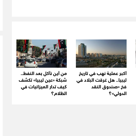
أكبر عملية نهب في تاريخ
من أين نأكل بعد النفط..
ليبيا.. هل غرقت البلاد في
شبكة «عين ليبيا» تكشف
فخ «صندوق النقد
كيف تدار الميزانيات في
الدولي»؟
الظلام؟