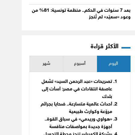
بعد 7 سنوات في الحكم.. منظمة تونسية: 81% من
وعود «سعيّد» لم تُنجز
الأكثر قراءة
اليوم
أسبوع
شهر
تصريحات «عبد الرحمن السيد» تشعل
عاصفة انتقادات في مصر: أسأت إلى
بلدك
أحداث عالمية متسارعة.. ضحايا بجرائم
مروّعة وكوارث طبيعية
«هواوي وريدمي» في سباق القوة..
أجهزة جديدة بمواصفات منافسة
«شركة الكهرباء» تنجز محطة التحويل