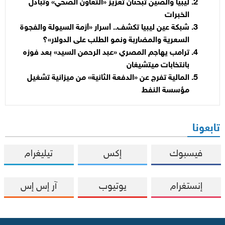
ليبيا والصين تبحثان تعزيز «التعاون الصحي» وتبادل
الخبرات
شبكة عين ليبيا تكشف.. أسرار «أزمة السيولة والفجوة
السعرية والمضاربة ونمو الطلب على الدولار»؟
ترامب يهاجم المصري «عبد الرحمن السيد» بعد فوزه
بانتخابات ميتشيغان
المالية تفرج عن «الدفعة الثانية» من ميزانية تشغيل
مؤسسة النفط
تابعونا
فيسبوك
إكس
تيليغرام
إنستغرام
يوتيوب
آر إس إس