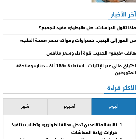
آخر الأخبار
ماذا تقول الدراسات.. هل «البطيخ» مفيد للجميع؟
من الموز إلى البنجر.. خضراوات وفواكه تدعم «صحة القلب»
هاتف «فيفو» الجديد.. قوة أداء وسعر منافس
اختراق مالي عبر الإنترنت.. استعادة «165 ألف دينار» وملاحقة
المتورطين
الأكثر قراءة
اليوم
أسبوع
شهر
نقابة المتقاعدين تدخل «حالة الطوارئ» وتطالب بتنفيذ
قرارات زيادة المعاشات