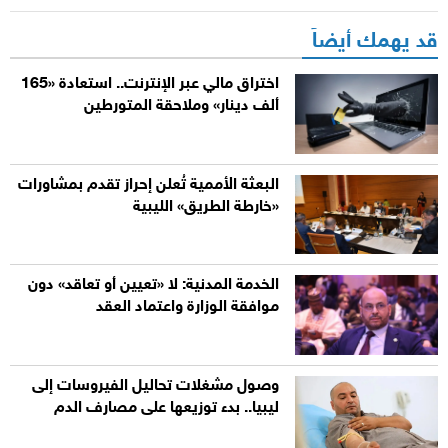
قد يهمك أيضاً
اختراق مالي عبر الإنترنت.. استعادة «165
ألف دينار» وملاحقة المتورطين
البعثة الأممية تُعلن إحراز تقدم بمشاورات
«خارطة الطريق» الليبية
الخدمة المدنية: لا «تعيين أو تعاقد» دون
موافقة الوزارة واعتماد العقد
وصول مشغلات تحاليل الفيروسات إلى
ليبيا.. بدء توزيعها على مصارف الدم