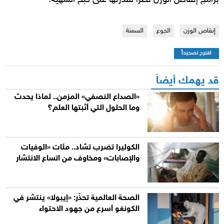
إنقاص الوزن
الجوع
السمنة
اقترح تصحيحاً
قد يهمك أيضاً
«الصداع النصفي» المزمن.. لماذا يحدث
وما الحلول التي أثبتها العلم؟
الكوليرا تضرب تشاد.. مئات «الوفيات
والإصابات» ومخاوف من اتساع الانتشار
الصحة العالمية تحذّر: «إيبولا» ينتشر في
الكونغو أسرع من جهود الاحتواء