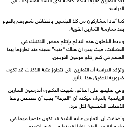
بعد التمارين عالية الشدة، خاصة لدى النساء المشاركات في
الدراسة.
كما أفاد المشاركون من كلا الجنسين بانخفاض شعورهم بالجوع
بعد ممارسة التمارين القوية.
ويربط الباحثون هذه النتائج بإنتاج حمض اللاكتيك في
العضلات، حيث يبدو أن هناك “عتبة” معينة عند تجاوزها يبدأ
الجسم في كبح إنتاج هرمون الغريلين.
وتؤكد الدراسة أن التمارين التي تتجاوز عتبة اللاكتات قد تكون
ضرورية لتحقيق هذا التأثير.
وفي تعليقها على النتائج، شبهت الدكتورة أندرسون التمارين
الرياضية بالدواء، مؤكدة أن “الجرعة” يجب أن تخصص وفقا
للأهداف الشخصية لكل فرد.
وأضافت أن التمارين عالية الشدة قد تكون عنصرا مهما في
برامج إنقاص الوزن نظرا لقدرتها على كبح الشهية.