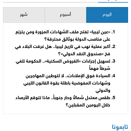
اليوم
أسبوع
شهر
«عين ليبيا» تفتح ملف الشهادات المزورة ومن يتربّع
على مناصب الدولة بوثائق محترقة؟
أكبر عملية نهب في تاريخ ليبيا.. هل غرقت البلاد في
فخ «صندوق النقد الدولي»؟
تسهيل إجراءات «القروض السكنية».. الحكومة تلغي
شرطاً مهماً
السيادة فوق الإملاءات.. لا لتوطين المهاجرين
وشهادات المفوضية باطلة بقوة القانون الليبي
والدولي
طقس معتدل شمالاً وحار جنوباً.. ماذا تتوقع الأرصاد
خلال اليومين المقبلين؟
تابعونا