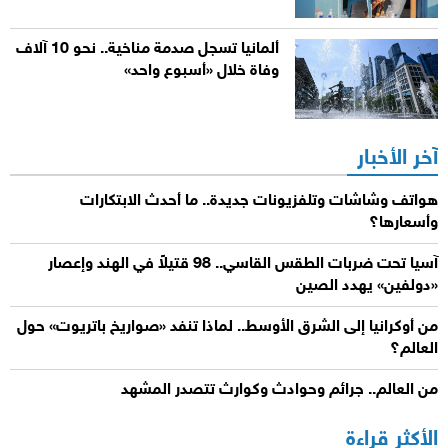
ألمانيا تسجل صدمة مناخية.. نحو 10 آلاف
وفاة خلال «أسبوع واحد»
آخر الأخبار
هواتف وشاشات وتلفزيونات جديدة.. ما أحدث الابتكارات
وأسعارها؟
آسيا تحت ضربات الطقس القاسي.. 98 قتيلاً في الهند وإعصار
«دولفين» يهدد الصين
من أوكرانيا إلى الشرق الأوسط.. لماذا تنفد «صواريخ باتريوت» حول
العالم؟
من العالم.. جرائم وحوادث وكوارث تتصدر المشهد
الأكثر قراءة