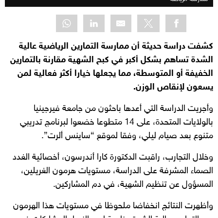
كشفت دراسة حديثة أن ممارسة التمارين الرياضية عالية
الشدة تساهم بشكل أكبر في كبح الشهية مقارنة بالتمارين
الخفيفة أو المتوسطة، مما يجعلها خيارا أكثر فعالية لمن
يسعون لإنقاص الوزن.
وأجريت الدراسة التي أعدها باحثون من جامعة فيرجينيا
بالولايات المتحدة، على 14 متطوعا خضعوا لبرنامج تدريبي
متنوع بعد صيام ليلي، وفقا لموقع “ساينس ألرت”.
وخلال التجارب، راقبت الدكتورة كارا أندرسون، أخصائية الغدد
الصماء المشرفة على الدراسة، مستويات هرمون الغريلين،
المسؤول عن تنظيم الشهية، في دم المشاركين.
وأظهرت النتائج انخفاضا ملحوظا في مستويات هذا الهرمون