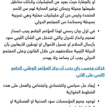
او بالجفارة حيث بعيد عن المليشيات وكذلك مناطق
طبيعتها جميلة ويمكن توفير الحماية لهم من الأمم
المتحدة وليس من أي مليشيات محلية وهي ضريبة
بسيطة ومساندة من المجتمع الدولي
في اول بيان رسمي لهذا المؤتمر الجامع يجب اصدار
تعميم وانذار للدول والتي تتدخل في الشأن الليبي سوء
بأرسال السلاح او غسيل الأموال او توطين الارهابين بأن
الدولة الليبية ستلاحقهم من خلال القانون وعلى المجتمع
الدولي يجب أن يساعد ولا يهدم.
كذلك وحسب راي يجب أن يركز المؤتمر الوطني الجامع
الليبي على الاتي
إيجاد حل سياسي واقتصادي واجتماعي والعمل على هذه
الخطوط المتوازية
توحيد جميع المؤسسات سوء المدنية او العسكرية او