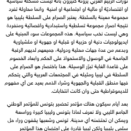
ثورات الربيع العربي يرونه كثيرون بأنه ليست مشكلة سياسية
او اقتصاديّة أو مالية او اجتماعية او امنية وانما محاولة تفرد
مجموعة معينة بالسلطة. يعتبر الصراع على السلطة بليبيا هو
نتيجة اصرار مجموعة تسلطية واستبدادية واقصائية ومنفردة
وهي ليست نخب سياسية. هذه المجموعات سوء المبنية على
ايديولوجيات دنية او حزبية او قبلية او جهوية او ملشياوية
وبدعم من عدة جهات محلية ودولية، جميعهم لديهم الرغبة
الجامحة في الوصول والاستحواذ على الحكم وابعاد الخصوم
على قاعدة الغاية تبرّر الوسيلة. هذا باختصار هو الصراع على
السلطة في ليبيا ومثيله في المجتمعات العربية والتي يتحكم
فيها منطق القبلية والجهوية وشراء الذمم بعيد عن أي مفهوم
للديموقراطية حتى وان كانت انتخابات.
بعد أيام سيكون هناك مؤتمر تحضير بتونس للمؤتمر الوطني
الجامع الليبي ولا نعرف لماذا بتونس وليبيا كبيرة وواسعة
ويمكن ان تحتضنه أي مدينة. تونس وشعبها يقفون وراء حل
سلمي بليبيا ولكن ليبيا قادرة على احتضان هذا المؤتمر