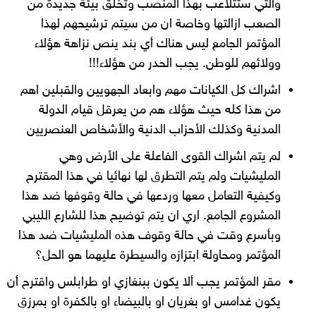
والتي ستتلاعب بهذا المنصب وتخلق بيئة جديدة من
الصعب ازالتها وخاصة ان من سيتم ترشيحهم لهذا
المؤتمر الجامع ليس هناك أي بند ينص نزاهة هؤلاء
وولائهم للوطن. يجب الحدر من هؤلاء!!!
اشراك كل الكيانات مهم وابعاد الجهويين والقبلين اهم
من هذا كله حيث هؤلاء هم من يعرقل قيام الدولة
المدنية وكذلك الأحزاب الدنية والأشخاص العنصريين
لم يتم اشراك القوى الفاعلة على الأرض وهي
المليشيات ولم يتم التطرق لها نهائيا في هذا المقترح
وكيفية التعامل معها وردعها في حالة وقوفها ضد هذا
المشروع الجامع. اري ان يتم توضيح هذا للشارع الليبي
وبأسرع وقت في حالة وقوف هذه المليشيات ضد هذا
المؤتمر ومحاولة ابتزازه والسيطرة عليهما هو الحل؟
مقر المؤتمر يجب ألا يكون ببنغازي او طرابلس واقترح أن
يكون غدامس او بغريان او بالبيضاء او بالكفرة او بمرزق