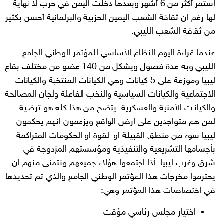
استمر أكثر من 6 أشهر وبعدها دخلت اليمن في حرب لا نهاية
لها رغم ان ثقافة الشعب اليمين الحزبية والبرلمانية أحسن بكثير
من ثقافة الشعب الليبي.
عندما قراءة اليوم النظام الأساسي للمؤتمر الوطني الجامع
الليبي وبه عدة فصول ويشكل من 140 عضو من مختلف بقاع
ليبيا وموزعة على 5 كيانات وهي الكيانات المنتخبة والكيانات
الاجتماعية والكيانات السياسية والنخب الفاعلة ولجان المصالحة
والكيانات الأمنية والعسكرية. يتضح من هذا كله هو ترضية
لمن هم متواجدين على ارض الواقع ويزعمون انهم يحكمون
ليبيا سوء من منطق القبيلة او القوة او الحكومات المتراكمة
بأجسامها التشريعية والتنفيذية ومؤسستهم المزدوجة في
شرق وغرب ليبيا. أذا اجتمعوا هؤلاء جميعهم ونتمنى منهم ان
يحترموا مخرجات هذا المؤتمر الوطني الجامع والذي تم تحديدها
في اختصاصات هذا المؤتمر وهي:
اختيار مجلس رئاسي مؤقت