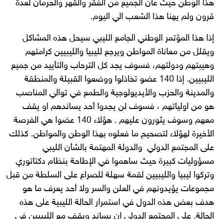
هذا الوطن حيث عان الجميع من الفقر والقهر والحرمان لعدة
قرون ولم يهنا هذا الشعب الي اليوم.
إذا هذا المؤتمر الوطني الجامع الليبي سيحل هذه المشاكل
ويقلل من معاناة المواطن ويرجع لليبيا والليبيين كرامتهم
وهيبتهم ودولتهم، فسوف يجد كل الترحاب والتأييد من جميع
الليبيين. إذا 140 عضو تخاذلوا ووضعوا القبيلة والمنطقة
والمدينة والحزب والأيديولوجية والطمع في توالي المناصب
هو من اولياتهم ، فسوف لن يجدوا أحد يساندهم او يقف
معهم وسوف يثورون عليهم . هؤلاء 140 عضوا هي الفرصة
الأخيرة لهؤلاء لتصحيح ما فعلوه بهذا الوطن والمواطن. كذلك
على المجتمع الدولي والدولة المهتمة بالشأن الليبي
مسؤوليات كبيرة حيث ساهموا في الإطاحة بنظام دكتاتوري
وتركوا ليبيا والليبيين لقمة سهلة للصراع على السلطة من قبل
مجموعات يؤيدونهم في العلن والسر ولا أحد يعرف ما هو
هدف بعض هذه الدول في استمرار الحالة الليبية على هذه
الحالة. على المجتمع الدولي ان يساند ويقف مع الليبيين في