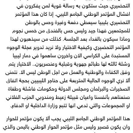
التحضيري حيث ستكون به رسالة قوية لمن يفكرون في
افشال المؤتمر الوطني الجامع الليبي. إذا كان هذا المؤتمر
التحضيري بليبيا سيعطي دفعة وغيرة وحس بالوطن
للمجتمعين فهذا جيد وليس حس بالفندق من خمس نجوم
وماذا سيكون بالغداء بعد الجلسة. كذلك من سيذهبون لهذا
المؤتمر التحضيري وكيفية الاختيار ولا نريد تدوير عجلة الوجوه
المستبدة على الكراسي الان واخرون ساهموا في دمار ليبيا
وشلة ثالثه لها طبائع جهوية وقبلية وعنصريون.. الاختيار يتم
وفق الكفاءة والوطنية والعمل من اجل الوطن ليس الا. نتمنى
ألا نري الوجوه الحالية المتربعة على حناجر الليبيين بحجة اتفاق
الصخيرات والبرلمان ومجلس الدولة وحكومات فاشلة وطغاة
صنعناهم بأنفسنا واعيان قبيلة زعيط ومندوبي الحزب الفلاني
او المجموعات والتي تدعي انها تتبع وزارة الداخلية او الدفاع.
هذا المؤتمر الوطني الجامع الليبي يجب ألا يكون مؤتمر للحوار
وان يكون قصير وليس مثل مؤتمر الحوار الوطني باليمن والذي