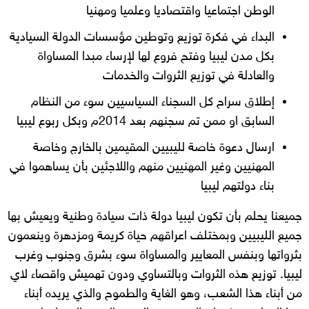
الوطن اجتماعيا واقتصاديا وعلميا ومهنيا
البداء في فكرة توزيع وتوطين مؤسسات الدولة السيادية
بكل مدن ليبيا وفتح فروع لها لإرساء مبدا المساواة
والعادلة في توزيع الثروات والخدمات
إطلاق سراح كل السجناء السياسيين سوء من النظام
السابق او ممن تم سجنهم بعد 2014م وبكل ربوع ليبيا
ارسال دعوة خاصة لليبيين المقيمين بالخارج وخاصة
المهنيين وغير المهنيين منهم واللاجئين بأن يساهموا في
بناء دولتهم ليبيا
جميعنا يحلم بأن تكون ليبيا دولة ذات سيادة وطنية ويعيش بها
جميع الليبيين وبمختلف اعراقهم حياة كريمة ومزدهرة وينعمون
بثرواتها وبنفس المعايير والمساواة سوء بشرق وجنوب وغرب
ليبيا. توزيع هذه الثروات وبالتساوي ودون تهميش واقصاء لاي
من أبناء هذا الشعب، وهو الغاية والطموح والذي يريده أبناء