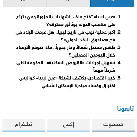
«عين ليبيا» تفتح ملف الشهادات المزورة ومن يتربّع
على مناصب الدولة بوثائق محترقة؟
أكبر عملية نهب في تاريخ ليبيا.. هل غرقت البلاد في
فخ «صندوق النقد الدولي»؟
طقس معتدل شمالاً وحار جنوباً.. ماذا تتوقع الأرصاد
خلال اليومين المقبلين؟
تسهيل إجراءات «القروض السكنية».. الحكومة تلغي
شرطاً مهماً
خبير اقتصادي يكشف لشبكة «عين ليبيا» كواليس
اختراق وفساد مبادرة الإسكان الشبابي
تابعونا
فيسبوك
إكس
تيليغرام