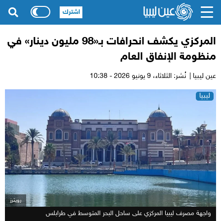
اشترك
المركزي يكشف انحرافات بـ«98 مليون دينار» في
منظومة الإنفاق العام
عين ليبيا |
نُشر: الثلاثاء،
9 يونيو 2026 - 10:38
ليبيا
رويترز
واجهة مصرف ليبيا المركزي على ساحل البحر المتوسط في طرابلس