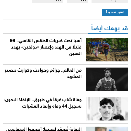
اقترح تصحيحاً
قد يهمك أيضاً
آسيا تحت ضربات الطقس القاسي.. 98
قتيلاً في الهند وإعصار «دولفين» يهدد
الصين
من العالم.. جرائم وحوادث وكوارث تتصدر
المشهد
وفاة شاب غرقاً في طبرق.. الإنقاذ البحري:
تسجيل 44 وفاة وإنقاذ العشرات
النقابة تُصعّد لهجتها: أنصفوا المتقاعدين