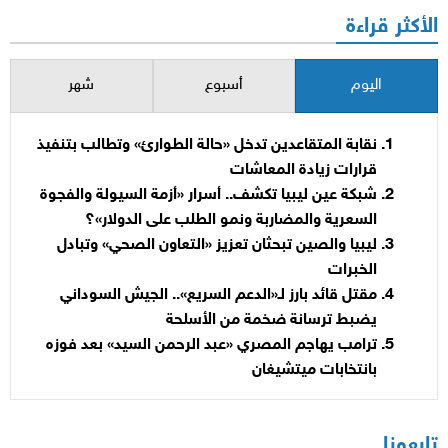
الأكثر قراءة
اليوم
أسبوع
شهر
نقابة المتقاعدين تدخل «حالة الطوارئ» وتطالب بتنفيذ
قرارات زيادة المعاشات
شبكة عين ليبيا تكشف.. أسرار «أزمة السيولة والفجوة
السعرية والمضاربة ونمو الطلب على الدولار»؟
ليبيا والصين تبحثان تعزيز «التعاون الصحي» وتبادل
الخبرات
مقتل قائد بارز لـ«الدعم السريع».. الجيش السوداني
يضبط ترسانة ضخمة من الأسلحة
ترامب يهاجم المصري «عبد الرحمن السيد» بعد فوزه
بانتخابات ميتشيغان
تابعونا