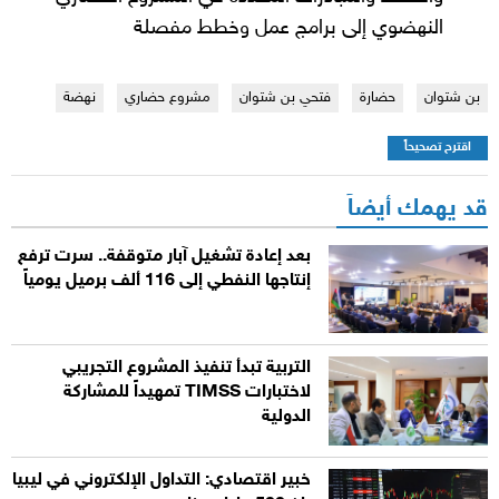
النهضوي إلى برامج عمل وخطط مفصلة
بن شتوان
حضارة
فتحي بن شتوان
مشروع حضاري
نهضة
اقترح تصحيحاً
قد يهمك أيضاً
بعد إعادة تشغيل آبار متوقفة.. سرت ترفع
إنتاجها النفطي إلى 116 ألف برميل يومياً
التربية تبدأ تنفيذ المشروع التجريبي
لاختبارات TIMSS تمهيداً للمشاركة
الدولية
خبير اقتصادي: التداول الإلكتروني في ليبيا