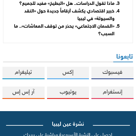
ماذا تقول الدراسات.. هل «البطيخ» مفيد للجميع؟
خبير اقتصادي يكشف أرقاماً جديدة حول «النقد
والسيولة» في ليبيا
«الضمان الاجتماعي» يحذر من توقف المعاشات».. ما
السبب؟
تابعونا
فيسبوك
إكس
تيليغرام
إنستغرام
يوتيوب
آر إس إس
نشرة عين ليبيا
احصل على النشرة الأسبوعية مباشرة على بريدك