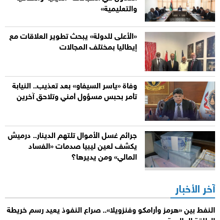
والتعليمية»
«الأعلى للدولة» يبحث تطوير العلاقات مع
إيطاليا بمختلف المجالات
وفاة «ياسر السيفاو» بعد تعذيب.. النيابة
تأمر بحبس مسؤول أمني وتلاحق آخرين
جرائم غسل الأموال تلتهم الدينار.. درميش
يكشف لعين ليبيا صدمات «الفساد
المالي» ومن يديرها؟
آخر الأخبار
النفط بين «هرمز وأرامكو وفنزويلا».. صراع النفوذ يعيد رسم خريطة