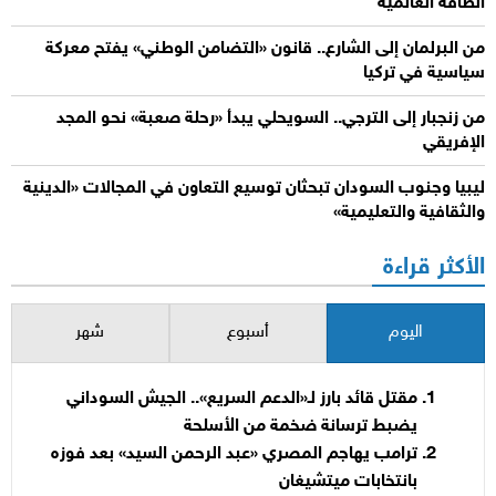
الطاقة العالمية
من البرلمان إلى الشارع.. قانون «التضامن الوطني» يفتح معركة
سياسية في تركيا
من زنجبار إلى الترجي.. السويحلي يبدأ «رحلة صعبة» نحو المجد
الإفريقي
ليبيا وجنوب السودان تبحثان توسيع التعاون في المجالات «الدينية
والثقافية والتعليمية»
الأكثر قراءة
اليوم
أسبوع
شهر
مقتل قائد بارز لـ«الدعم السريع».. الجيش السوداني
يضبط ترسانة ضخمة من الأسلحة
ترامب يهاجم المصري «عبد الرحمن السيد» بعد فوزه
بانتخابات ميتشيغان