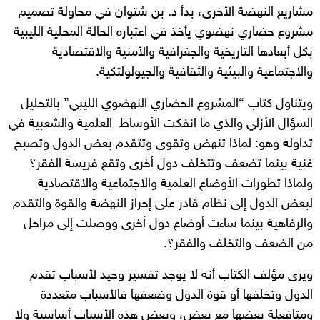
مشاريع النهضة الأخرى، بدأ د. بن شتوان في محاولة تصميم
مشروع حضاري نهضوي يأخذ في اعتباره الحالة المحلية الليبية
بكل أبعادها التاريخية والجغرافية والأمنية والاقتصادية
والاجتماعية والبيئية والثقافية والجيولولتكية.
ويتناول كتاب “المشروع الحضاري النهضوي الليبي” بالتحليل
السؤال الأزلي والذي ما انفكت الأوساط العلمية والشعبية في
تداوله وهو: لماذا تنهض وتقوى وتتقدم بعض الدول وتصبح
غنية بينما تضعف وتتخلف دول أخرى وتقع فريسة الفقر؟
ولماذا تطورات الأوضاع العلمية والاجتماعية والاقتصادية
لبعض الدول إلى نظام قادر على إحراز النهضة والقوة والتقدم
والرفاهية بينما ساءت أوضاع دول أخرى ووصلت إلى مراحل
من الضعف والتخلف والفقر؟.
ويرى مؤلف الكتاب أنه لا يوجد تفسير وحيد لأسباب تقدم
الدول وتخلفها أو قوة الدول وضعفها فالأسباب متعددة
ومتافعلة بعضها مع بعض، وبعض هذه الأسباب أساسية ولا