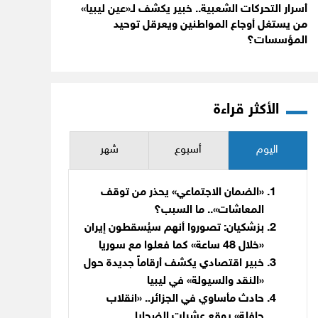
أسرار التحركات الشعبية.. خبير يكشف لـ«عين ليبيا»
من يستغل أوجاع المواطنين ويعرقل توحيد
المؤسسات؟
الأكثر قراءة
اليوم
أسبوع
شهر
«الضمان الاجتماعي» يحذر من توقف
المعاشات».. ما السبب؟
بزشكيان: تصوروا أنهم سيُسقطون إيران
«خلال 48 ساعة» كما فعلوا مع سوريا
خبير اقتصادي يكشف أرقاماً جديدة حول
«النقد والسيولة» في ليبيا
حادث مأساوي في الجزائر.. «انقلاب
حافلة» يوقع عشرات الضحايا