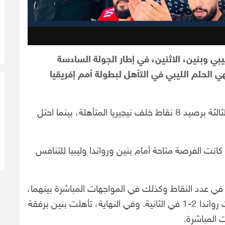
بي وبنين، الاثنين، في إطار الجولة السادسة
ي الحلم الليبي في التأهل لبطولة أمم إفريقيا
التعادل جعل منتخب بنين يحتل وصافة المجموعة الثالثة برصيد 8 نقاط خلف نيجيريا المتأهلة، بينما احتل
نت الفرصة متاحة أمام بنين ورواندا وليبيا للتنافس
في عدد النقاط وكذلك في المواجهات المباشرة بينهما،
حيث فازت بنين 3-0 في المباراة الأولى، ثم تفوقت رواندا 2-1 في الثانية. وفي النهاية، تأهلت بنين برفقة
 المباشرة.