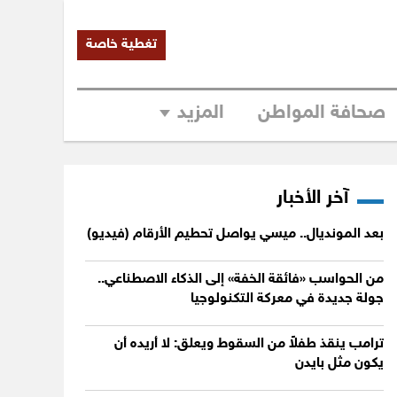
تغطية خاصة
صحافة المواطن
المزيد
آخر الأخبار
بعد المونديال.. ميسي يواصل تحطيم الأرقام (فيديو)
من الحواسب «فائقة الخفة» إلى الذكاء الاصطناعي..
جولة جديدة في معركة التكنولوجيا
ترامب ينقذ طفلاً من السقوط ويعلق: لا أريده أن
يكون مثل بايدن