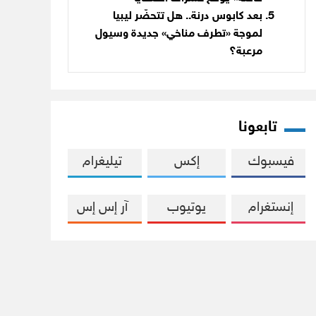
بعد كابوس درنة.. هل تتحضّر ليبيا
لموجة «تطرف مناخي» جديدة وسيول
مرعبة؟
تابعونا
فيسبوك
إكس
تيليغرام
إنستغرام
يوتيوب
آر إس إس