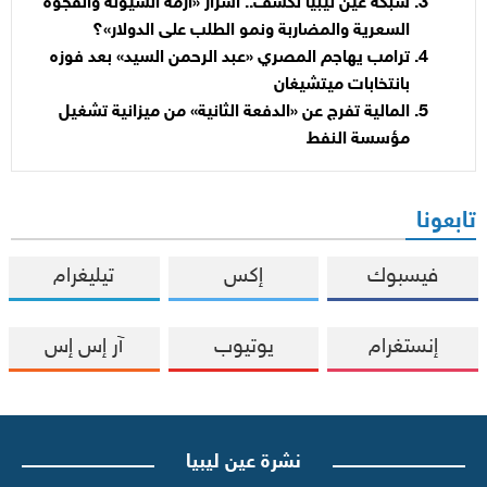
شبكة عين ليبيا تكشف.. أسرار «أزمة السيولة والفجوة
السعرية والمضاربة ونمو الطلب على الدولار»؟
ترامب يهاجم المصري «عبد الرحمن السيد» بعد فوزه
بانتخابات ميتشيغان
المالية تفرج عن «الدفعة الثانية» من ميزانية تشغيل
مؤسسة النفط
تابعونا
فيسبوك
إكس
تيليغرام
إنستغرام
يوتيوب
آر إس إس
نشرة عين ليبيا