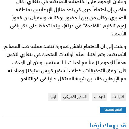
وبشأن الهجوم على القنصلية الأمريكية في بنغازي، قال
ماضي إن اجتماعاً جرى في أحد منازل الإرهابيين بمنطقة
الصابري، وكان من بين الحضور بوختالة، وسفيان بن قمو(
زعيم تنظيم “القاعدة” في درنة)، بينما تحفظ على ذكر باقي
الأسماء.
ولفت إلى أن الاجتماع ناقش ضرورة تنفيذ عملية ضد المصالح
الأمريكية، وتم اختيار بعثة الولايات المتحدة في بنغازي لتكون
هدفاً للهجوم تزامناً مع أحداث 11 سبتمبر. وبيّن أن الهدف
كان، وفق التحقيقات، خطف السفير كريس ستيفنز ومبادلته
مع الإرهابي خالد بن شيبة المعتقل حاليا في غوانتنامو.
اغتيالات
الارهاب
السفير الأمريكي
ليبيا
اقترح تصحيحاً
قد يهمك أيضاً