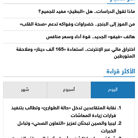
ماذا تقول الدراسات.. هل «البطيخ» مفيد للجميع؟
من الموز إلى البنجر.. خضراوات وفواكه تدعم «صحة القلب»
هاتف «فيفو» الجديد.. قوة أداء وسعر منافس
اختراق مالي عبر الإنترنت.. استعادة «165 ألف دينار» وملاحقة
المتورطين
الأكثر قراءة
اليوم
أسبوع
شهر
نقابة المتقاعدين تدخل «حالة الطوارئ» وتطالب بتنفيذ
قرارات زيادة المعاشات
ليبيا والصين تبحثان تعزيز «التعاون الصحي» وتبادل
الخبرات