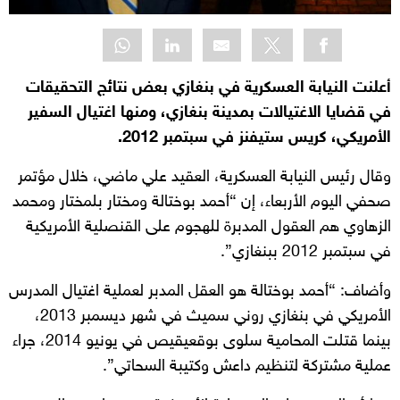
أعلنت النيابة العسكرية في بنغازي بعض نتائج التحقيقات
في قضايا الاغتيالات بمدينة بنغازي، ومنها اغتيال السفير
الأمريكي، كريس ستيفنز في سبتمبر 2012.
وقال رئيس النيابة العسكرية، العقيد علي ماضي، خلال مؤتمر
صحفي اليوم الأربعاء، إن “أحمد بوختالة ومختار بلمختار ومحمد
الزهاوي هم العقول المدبرة للهجوم على القنصلية الأمريكية
في سبتمبر 2012 ببنغازي”.
وأضاف: “أحمد بوختالة هو العقل المدبر لعملية اغتيال المدرس
الأمريكي في بنغازي روني سميث في شهر ديسمبر 2013،
بينما قتلت المحامية سلوى بوقعيقيص في يونيو 2014، جراء
عملية مشتركة لتنظيم داعش وكتيبة السحاتي”.