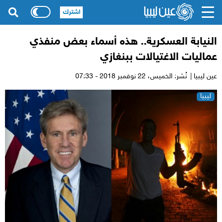
اشترك
النيابة العسكرية.. هذه أسماء بعض منفذي
عماليات الاغتيالات ببنغازي
عين ليبيا |
نُشر: الخميس،
22 نوفمبر 2018 - 07:33
ليبيا