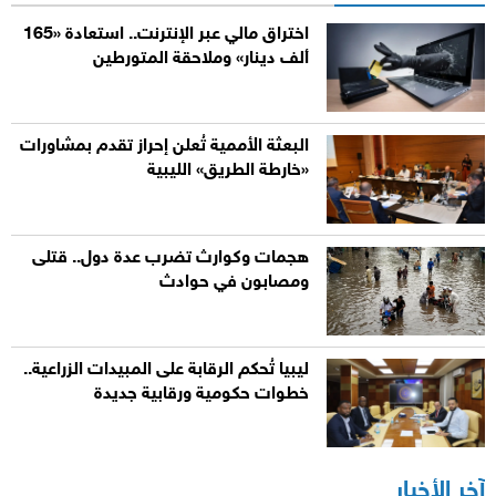
اختراق مالي عبر الإنترنت.. استعادة «165
ألف دينار» وملاحقة المتورطين
البعثة الأممية تُعلن إحراز تقدم بمشاورات
«خارطة الطريق» الليبية
هجمات وكوارث تضرب عدة دول.. قتلى
ومصابون في حوادث
ليبيا تُحكم الرقابة على المبيدات الزراعية..
خطوات حكومية ورقابية جديدة
آخر الأخبار