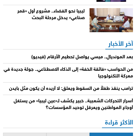
ليبيا نحو الفضاء.. مشروع أول «قمر
صناعي» يدخل مرحلة البحث
آخر الأخبار
بعد المونديال.. ميسي يواصل تحطيم الأرقام (فيديو)
من الحواسب «فائقة الخفة» إلى الذكاء الاصطناعي.. جولة جديدة في
معركة التكنولوجيا
ترامب ينقذ طفلاً من السقوط ويعلق: لا أريده أن يكون مثل بايدن
أسرار التحركات الشعبية.. خبير يكشف لـ«عين ليبيا» من يستغل
أوجاع المواطنين ويعرقل توحيد المؤسسات؟
الأكثر قراءة