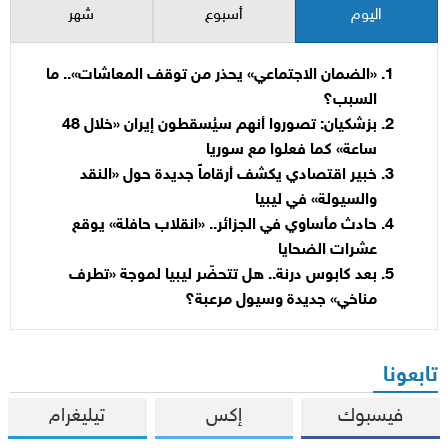
اليوم
أسبوع
شهر
«الضمان الاجتماعي» يحذر من توقف المعاشات».. ما
السبب؟
بزشكيان: تصوروا أنهم سيُسقطون إيران «خلال 48
ساعة» كما فعلوا مع سوريا
خبير اقتصادي يكشف أرقاماً جديدة حول «النقد
والسيولة» في ليبيا
حادث مأساوي في الجزائر.. «انقلاب حافلة» يوقع
عشرات الضحايا
بعد كابوس درنة.. هل تتحضّر ليبيا لموجة «تطرف
مناخي» جديدة وسيول مرعبة؟
تابعونا
فيسبوك
إكس
تيليغرام