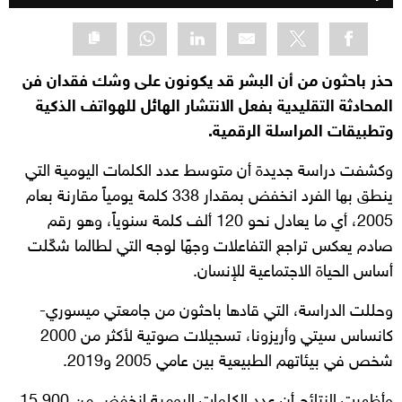
حذر باحثون من أن البشر قد يكونون على وشك فقدان فن
المحادثة التقليدية بفعل الانتشار الهائل للهواتف الذكية
وتطبيقات المراسلة الرقمية.
وكشفت دراسة جديدة أن متوسط عدد الكلمات اليومية التي
ينطق بها الفرد انخفض بمقدار 338 كلمة يومياً مقارنة بعام
2005، أي ما يعادل نحو 120 ألف كلمة سنوياً، وهو رقم
صادم يعكس تراجع التفاعلات وجهًا لوجه التي لطالما شكّلت
أساس الحياة الاجتماعية للإنسان.
وحللت الدراسة، التي قادها باحثون من جامعتي ميسوري-
كانساس سيتي وأريزونا، تسجيلات صوتية لأكثر من 2000
شخص في بيئاتهم الطبيعية بين عامي 2005 و2019.
وأظهرت النتائج أن عدد الكلمات اليومية انخفض من 15,900