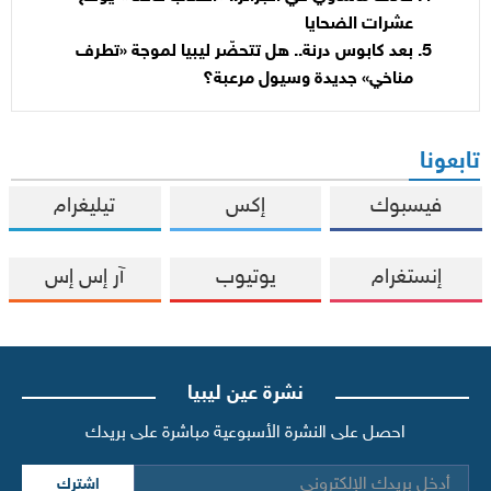
عشرات الضحايا
بعد كابوس درنة.. هل تتحضّر ليبيا لموجة «تطرف
مناخي» جديدة وسيول مرعبة؟
تابعونا
فيسبوك
إكس
تيليغرام
إنستغرام
يوتيوب
آر إس إس
نشرة عين ليبيا
احصل على النشرة الأسبوعية مباشرة على بريدك
اشترك