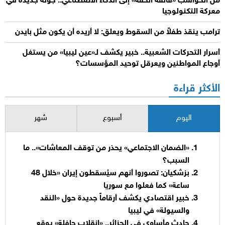
من الحواسب «فائقة الخفة» إلى الذكاء الاصطناعي.. جولة جديدة في
معركة التكنولوجيا
ترامب ينقذ طفلاً من السقوط ويعلق: لا أريده أن يكون مثل بايدن
أسرار التحركات الشعبية.. خبير يكشف لـ«عين ليبيا» من يستغل
أوجاع المواطنين ويعرقل توحيد المؤسسات؟
الأكثر قراءة
اليوم
أسبوع
شهر
«الضمان الاجتماعي» يحذر من توقف المعاشات».. ما
السبب؟
بزشكيان: تصوروا أنهم سيُسقطون إيران «خلال 48
ساعة» كما فعلوا مع سوريا
خبير اقتصادي يكشف أرقاماً جديدة حول «النقد
والسيولة» في ليبيا
حادث مأساوي في الجزائر.. «انقلاب حافلة» يوقع