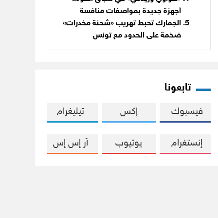
أجهزة جديدة بمواصفات منافسة
الجمارك تحبط تهريب «شحنة مخدرات»
ضخمة على الحدود مع تونس
تابعونا
فيسبوك
إكس
تيليغرام
إنستغرام
يوتيوب
آر إس إس