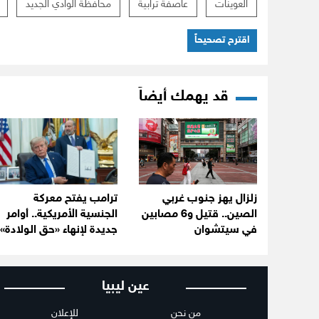
العوينات
عاصفة ترابية
محافظة الوادي الجديد
اقترح تصحيحاً
قد يهمك أيضاً
زلزال يهز جنوب غربي
ترامب يفتح معركة
الصين.. قتيل و6 مصابين
الجنسية الأمريكية.. أوامر
في سيتشوان
جديدة لإنهاء «حق الولادة»
عين ليبيا
من نحن
للإعلان