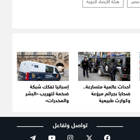
مصر
هيئة الأرصاد الجوية
أحداث عالمية متسارعة..
إسبانيا تفكك شبكة
ضحايا بجرائم مروّعة
ضخمة لتهريب «البشر
وكوارث طبيعية
والمخدرات»
تواصل وتفاعل