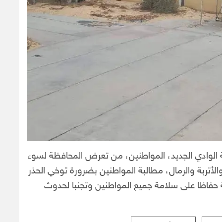
 الوادي الجديد، المواطنين، من تعرض المحافظة لسوء
ر والأتربة والرمال، مطالبة المواطنين بضرورة توخي الحذر
عية حفاظا على سلامة جميع المواطنين وتجنبا لحدوث