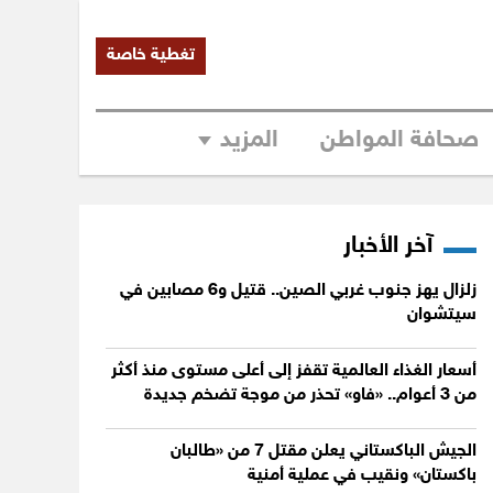
تغطية خاصة
صحافة المواطن
المزيد
آخر الأخبار
زلزال يهز جنوب غربي الصين.. قتيل و6 مصابين في
سيتشوان
أسعار الغذاء العالمية تقفز إلى أعلى مستوى منذ أكثر
من 3 أعوام.. «فاو» تحذر من موجة تضخم جديدة
الجيش الباكستاني يعلن مقتل 7 من «طالبان
باكستان» ونقيب في عملية أمنية