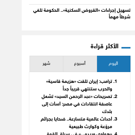
تسهيل إجراءات «القروض السكنية».. الحكومة تلغي
شرطاً مهماً
الأكثر قراءة
اليوم
أسبوع
شهر
ترامب: إيران تلقت «هزيمة قاسية»
والحرب ستنتهي قريباً جداً
تصريحات «عبد الرحمن السيد» تشعل
عاصفة انتقادات في مصر: أسأت إلى
بلدك
أحداث عالمية متسارعة.. ضحايا بجرائم
مروّعة وكوارث طبيعية
«هواوي وريدمي» في سباق القوة..