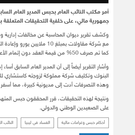
أمر مكتب النائب العام بحبس المدير العام السابق
جمهورية مالي، على خلفية التحقيقات المتعلقة ب
وكشف تقرير ديوان المحاسبة عن مخالفات إدارية وم
مع شركة مقاولات بمبلغ 10 ملا
كما تم صرف 50% من قيمة العقد دون إتمام الأعمال المتفق عليها.
البنوك وتكليف شركة مملوكة لزوجته كاستشاري
وهذه التصرفات أدت إلى مديونية كبيرة، مما أسفر
ونتيجة لهذه التحقيقات، قرر المحققون حبس المتهم ا
على الصعيدين الوطني والدولي.
أحكام حبس وغرامات مالية
الفساد في ليبيا
النائب ال