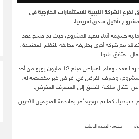
 لفرع الشركة الليبية للاستثمارات الخارجية في
مشروع تأهيل فندق أفريقيا.
الية جسيمة أثناء تنفيذ المشروع، حيث تم فسخ عقد
يين يورو وإعادة التعاقد مع شركة أخرى بطريقة مخالفة للنظم المعتمدة،
وأشار التقرير أيضاً إلى أن المدير العام السابق أساء إدارة العقد، وقام باقتراض مبلغ 12 مليون يورو من أحد
 للمشروع، وصرف القرض في أغراض غير مخصصة له،
 عن انتقال ملكية الفندق إلى المصرف المقرض.
حتياطياً، كما تم توجيه أمر بملاحقة المتهمين الآخرين
عام
حكومة الوحدة الوطنية