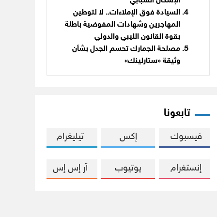
الإسكان الشبابي
السيادة فوق الإملاءات.. لا لتوطين
المهاجرين وشهادات المفوضية باطلة
بقوة القانون الليبي والدولي
مصلحة الجمارك تحسم الجدل بشأن
وثيقة «ستارلينك»
تابعونا
فيسبوك
إكس
تيليغرام
إنستغرام
يوتيوب
آر إس إس