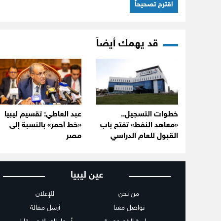
اقترح تصحيحاً
قد يهمك أيضاً
خطوات التسجيل..
عبد العاطي: تقسيم ليبيا
«معاهد النفط» تفتح باب
«خط أحمر» بالنسبة إلى
القبول للعام الدراسي
مصر
عين ليبيا
من نحن
للإعلان
تواصل معنا
أرسل مقالة