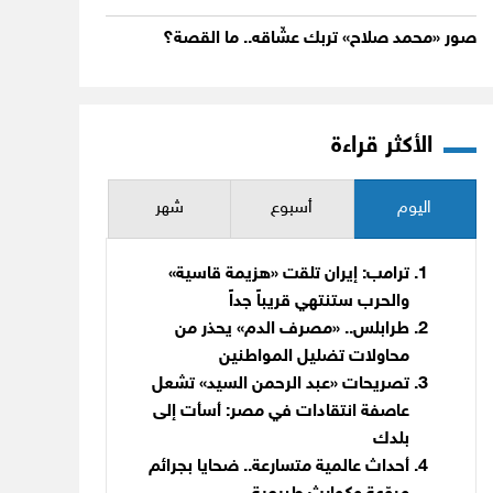
صور «محمد صلاح» تربك عشّاقه.. ما القصة؟
الأكثر قراءة
اليوم
أسبوع
شهر
ترامب: إيران تلقت «هزيمة قاسية»
والحرب ستنتهي قريباً جداً
طرابلس.. «مصرف الدم» يحذر من
محاولات تضليل المواطنين
تصريحات «عبد الرحمن السيد» تشعل
عاصفة انتقادات في مصر: أسأت إلى
بلدك
أحداث عالمية متسارعة.. ضحايا بجرائم