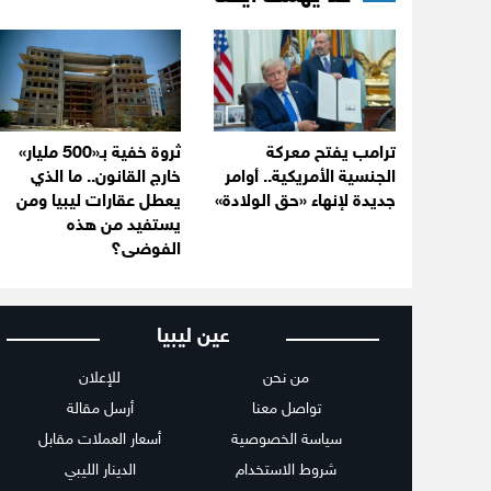
ترامب يفتح معركة
ثروة خفية بـ«500 مليار»
الجنسية الأمريكية.. أوامر
خارج القانون.. ما الذي
جديدة لإنهاء «حق الولادة»
يعطل عقارات ليبيا ومن
يستفيد من هذه
الفوضى؟
عين ليبيا
من نحن
للإعلان
تواصل معنا
أرسل مقالة
سياسة الخصوصية
أسعار العملات مقابل
شروط الاستخدام
الدينار الليبي