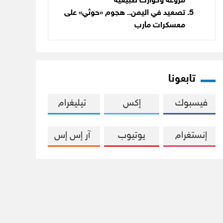
مروّعة وكوارث طبيعية
تصعيد في اليمن.. هجوم «حوثي» على
معسكرات مأرب
تابعونا
فيسبوك
إكس
تيليغرام
إنستغرام
يوتيوب
آر إس إس