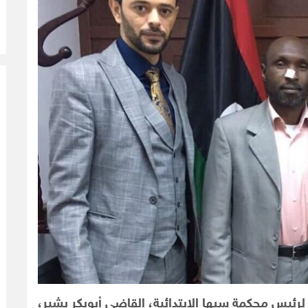
لرئيس محكمة سبها الابتدائية، القاضي أبوبكر بشير،