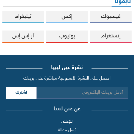
تابعونا
فيسبوك
إكس
تيليغرام
إنستغرام
يوتيوب
آر إس إس
نشرة عين ليبيا
احصل على النشرة الأسبوعية مباشرة على بريدك
اشترك
عن عين ليبيا
للإعلان
أرسل مقالة