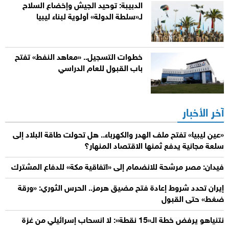
الدبيبة: توحيد الجيش وإخضاع السلاح
لـ«سلطة الدولة» أولوية لبناء ليبيا
خطوات التسجيل.. «معاهد النفط» تفتح
باب القبول للعام الدراسي
آخر الأخبار
«عين ليبيا» تفتح ملف الهدر والكهرباء.. هل تحولت طاقة البلاد إلى
سلعة مجانية يدفع ثمنها الاقتصاد المنهار؟
فيدان: مصر مرشحة للانضمام إلى «اتفاقية مكة» للدفاع المشترك
إيران تحدد شروط إعادة فتح مضيق هرمز.. الحرس الثوري: «ورقة
ضغط» حتى القبول
نتنياهو يرفض خطة الـ«15 نقطة»: لا انسحاب إسرائيلي من غزة