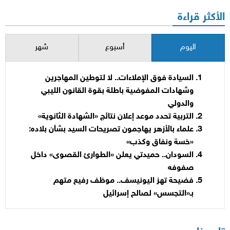
الأكثر قراءة
اليوم
أسبوع
شهر
السيادة فوق الإملاءات.. لا لتوطين المهاجرين
وشهادات المفوضية باطلة بقوة القانون الليبي
والدولي
التربية تحدد موعد إعلان نتائج «الشهادة الثانوية»
علماء بالأزهر يهاجمون تصريحات السيد بشأن بلاده:
«خسة ونفاق وكذب»
السودان.. حميدتي يعلن «الطوارئ القصوى» داخل
صفوفه
فضيحة تهز اليونيسف.. موظف رفيع متهم
بـ«التجسس» لصالح إسرائيل