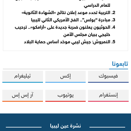
للعام الدراسي
التربية تحدد موعد إعلان نتائج «الشهادة الثانوية»
مبادرة “بولس”.. الفخ الأمريكي الثاني لليبيا
الحوثيون يعلنون ضربة جديدة على «أرامكو».. ترحيب
خليجي ببيان مجلس الأمن
النمروش: جيش ليبي موحّد أساس حماية البلاد
تابعونا
فيسبوك
إكس
تيليغرام
إنستغرام
يوتيوب
آر إس إس
نشرة عين ليبيا