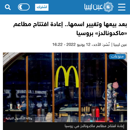
اشترك
بعد بيعها وتغيير اسمها.. إعادة افتتاح مطاعم
«ماكدونالدز» بروسيا
عين ليبيا |
نُشر: الأحد،
12 يونيو 2022 - 16:22
منوعات
وكالة الأناضول التركية
إعادة افتتاح مطاعم ماكدونالدز في روسيا