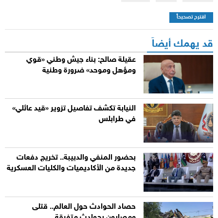
اقترح تصحيحاً
قد يهمك أيضاً
عقيلة صالح: بناء جيش وطني «قوي
ومؤهل وموحد» ضرورة وطنية
النيابة تكشف تفاصيل تزوير «قيد عائلي»
في طرابلس
بحضور المنفي والدبيبة.. تخريج دفعات
جديدة من الأكاديميات والكليات العسكرية
حصاد الحوادث حول العالم.. قتلى
ومصابون بحوادث متفرقة