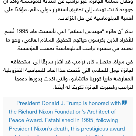
وخلال تسلمه الجائزة، عبر ترامب عن امتنانه للمؤسسة وأكد أن
جهوده كانت تهدف إلى تحقيق استقرار دولي دائم، مؤكدًا على
أهمية الدبلوماسية في حل النزاعات.
يذكر أن جائزة “مهندس السلام” التي تأسست عام 1995 تُمنح
للأفراد الذين يكرسون حياتهم لتحقيق السلام العالمي، وهو ما
تجسد في مسيرة ترامب الدبلوماسية بحسب المؤسسة.
في سياق متصل، كان ترامب قد أشار سابقًا إلى استحقاقه
لجائزة نوبل للسلام، التي مُنحت هذا العام للسياسية الفنزويلية
المعارضة ماريا كورينا ماتشادو، والتي أكدت بدورها دعمها
لترامب واعتبرت الجائزة تكريمًا له أيضًا.
President Donald J. Trump is honored with
the Richard Nixon Foundation’s Architect of
Peace Award. Established in 1995, following
President Nixon’s death, this prestigious award