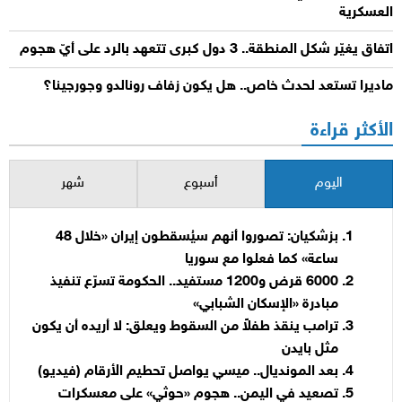
العسكرية
اتفاق يغيّر شكل المنطقة.. 3 دول كبرى تتعهد بالرد على أيّ هجوم
ماديرا تستعد لحدث خاص.. هل يكون زفاف رونالدو وجورجينا؟
الأكثر قراءة
اليوم
أسبوع
شهر
بزشكيان: تصوروا أنهم سيُسقطون إيران «خلال 48
ساعة» كما فعلوا مع سوريا
6000 قرض و1200 مستفيد.. الحكومة تسرّع تنفيذ
مبادرة «الإسكان الشبابي»
ترامب ينقذ طفلاً من السقوط ويعلق: لا أريده أن يكون
مثل بايدن
بعد المونديال.. ميسي يواصل تحطيم الأرقام (فيديو)
تصعيد في اليمن.. هجوم «حوثي» على معسكرات