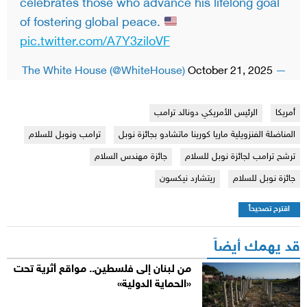
celebrates those who advance his lifelong goal
of fostering global peace.
pic.twitter.com/A7Y3ziloVF
October 21, 2025
— The White House (@WhiteHouse)
أمريكا
الرئيس الأمريكي دونالد ترامب
المناضلة الفنزويلية ماريا كورينا ماتشادو بجائزة نوبل
ترامب ونوبل للسلام
ترشح ترامب لجائزة نوبل للسلام
جائزة مهندس السلام
جائزة نوبل للسلام
ريتشارد نيكسون
اقترح تصحيحاً
قد يهمك أيضاً
من لبنان إلى فلسطين.. مواقع أثرية تحت
«الحماية الدولية»