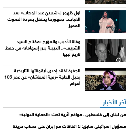
أول ظهور لـ«شيرين عبد الوهاب» بعد
الغياب.. جمهورها يحتفل بعودة الصوت
المميز
وفاة الأديب والمؤرخ «مفتاح السيد
الشريف».. الدبيبة يبرز إسهاماته في حفظ
تاريخ ليبيا
الجفرة تفقد إحدى أيقوناتها التاريخية..
رحيل الحاجة «رقية العطشان» عن عمر 105
أعوام
آخر الأخبار
من لبنان إلى فلسطين.. مواقع أثرية تحت «الحماية الدولية»
مسؤول إسرائيلي سابق: لا اتفاقات مع إيران على حساب حريتنا