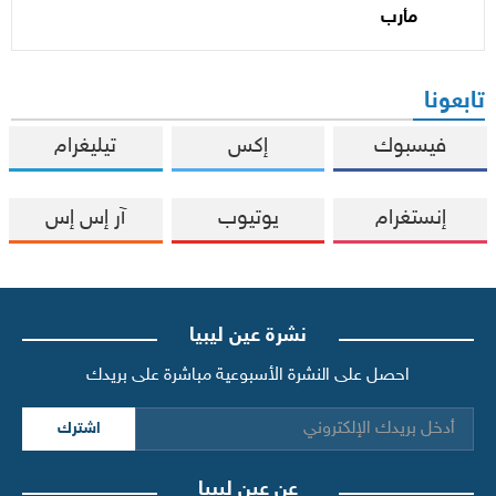
مأرب
تابعونا
فيسبوك
إكس
تيليغرام
إنستغرام
يوتيوب
آر إس إس
نشرة عين ليبيا
احصل على النشرة الأسبوعية مباشرة على بريدك
اشترك
عن عين ليبيا