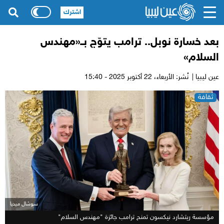
اشترك
بعد خسارة نوبل.. ترامب يتوّج بــ«مهندس
السلام»
عين ليبيا |
نُشر: الأربعاء،
22 أكتوبر 2025 - 15:40
ثقافة
سوشال ميديا
مؤسسة ريتشارد نيكسون تمنح ترامب جائزة "مهندس السلام"